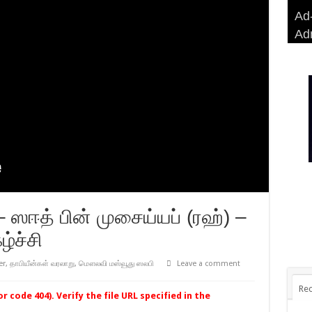
Ad-
Ad-
AD
Haj
Ad
BA
AD
Ri
 ஸஈத் பின் முசைய்யப் (ரஹ்) –
்ச்சி
er
,
தாபியீன்கள் வரலாறு
,
மௌலவி மஸ்வூது ஸலபி
Leave a comment
Rec
 code 404). Verify the file URL specified in the