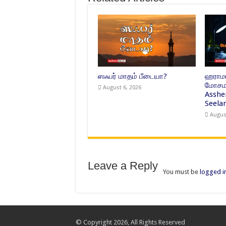
ஸஃபர் மாதம் பீடையா?
ஹராமா
மோசமா
August 6, 2026
Asshe
Seelan
Augus
Leave a Reply
You must be
logged i
© Copyright 2026, All Rights Reserved