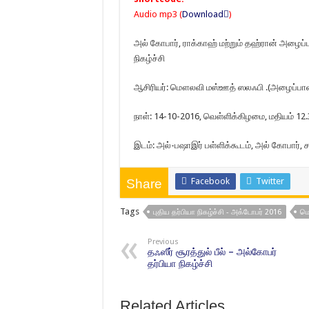
Audio mp3 (
Download
)
அல் கோபார், ராக்காஹ் மற்றும் தஹ்ரான் அழைப்ப
நிகழ்ச்சி
ஆசிரியர்: மௌலவி மஸ்ஊத் ஸலஃபி .(அழைப்பாளர்
நாள்: 14-10-2016, வெள்ளிக்கிழமை, மதியம் 1
இடம்: அல்-பஷாஇர் பள்ளிக்கூடம், அல் கோபார், 
Facebook
Twitter
Share
Tags
புதிய தர்பியா நிகழ்ச்சி - அக்டோபர் 2016
மௌ
Previous
தஃஸீர் சூரத்துல் பீல் – அல்கோபர்
தர்பியா நிகழ்ச்சி
Related Articles