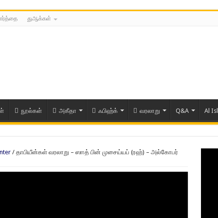
ார்த்தை
துஆக்கள்
ள்
நூல்கள்
அகீதா
ஃபிஹ்க்
வரலாறு
Q&A
Al Is
nter
/
தாபியீன்கள் வரலாறு – ஸஈத் பின் முசைய்யப் (ரஹ்) – அல்கோபர்
ரிய