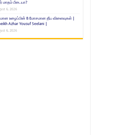
் மாதம் பீடையா?
ust 6, 2026
மான உழைப்பின் 8 மோசமான தீய விளைவுகள் |
eikh Azhar Yousuf Seelani |
ust 6, 2026