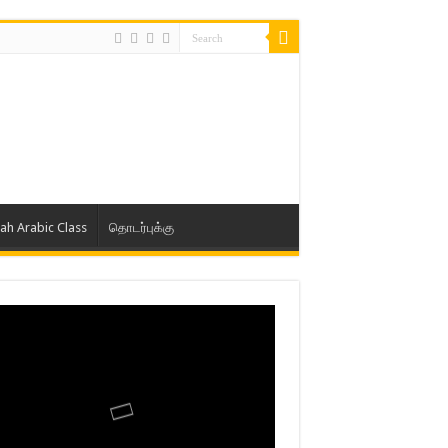
lah Arabic Class
தொடர்புக்கு
ாத் ஜும்ஆ தமிழாக்கம், Jamia Al