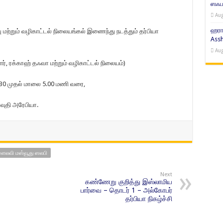
ஸஃபர
Aug
ஹரா
ு மற்றும் வழிகாட்டல் நிலையங்கல் இணைந்து நடத்தும் தர்பியா
Assh
Aug
, ரக்காஹ் தஃவா மற்றும் வழிகாட்டல் நிலையம்)
2.30 முதல் மாலை 5.00 மணி வரை,
சவுதி அரேபியா.
லவி மஸ்வூது ஸலபி
Next
கண்ணேறு குறித்து இஸ்லாமிய
பார்வை – தொடர் 1 – அல்கோபர்
தர்பியா நிகழ்ச்சி