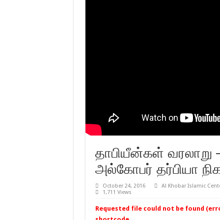
தாபியீன்கள் வரலாறு –
அல்கோபர் தர்பியா நிகழ
October 24, 2016
Al Khobar Islamic Cent
1,711 Views
Requested file could not be found (error
shortcode.