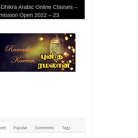
Dhikra Arabic Online Classes –
Dhikra Arabic Online Classes –
 DHIKRA ARABIC COLLEGE
iri Masjid (Kuwait Masjid), Malaz,
mission Open 2022 – 23
 Arabic
MISSION
yadh
ent
Popular
Comments
Tags