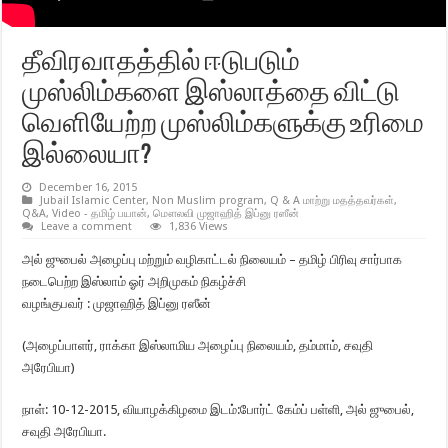
தீவிரவாதத்தில் ஈடுபடும்
முஸ்லிம்களை இஸ்லாத்தை விட்டு
வெளியேற்ற முஸ்லிம்களுக்கு உரிமை
இல்லையா?
December 16, 2015
Jubail Islamic Center
,
Non Muslim program
,
Q & A மாற்று மதத்தவர்கள்
,
Q&A
,
Video - தமிழ் பயான்
,
மௌலவி முஜாஹித் இப்னு ரஸீன்
Leave a comment
1,836 Views
அல் ஜுபைல் அழைப்பு மற்றும் வழிகாட்டல் நிலையம் – தமிழ் பிரிவு சார்பாக
நடைபெற்ற இஸ்லாம் ஓர் அறிமுகம் நிகழ்ச்சி
வழங்குபவர் : முஜாஹித் இப்னு ரஸீன்
(அழைப்பாளர், ராக்கா இஸ்லாமிய அழைப்பு நிலையம், தம்மாம், சவுதி
அரேபியா)
நாள்: 10-12-2015, வியாழக்கிழமை இடம்:போர்ட் கேம்ப் பள்ளி, அல் ஜுபைல்,
சவுதி அரேபியா.