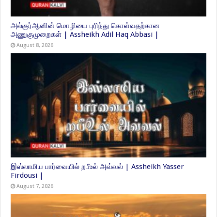
அல்குர்ஆனின் மொழியை புரிந்து கொள்வதற்கான
அணுகுமுறைகள் | Assheikh Adil Haq Abbasi |
August 8, 2026
இஸ்லாமிய பார்வையில் றபீஉல் அவ்வல் | Assheikh Yasser
Firdousi |
August 7, 2026