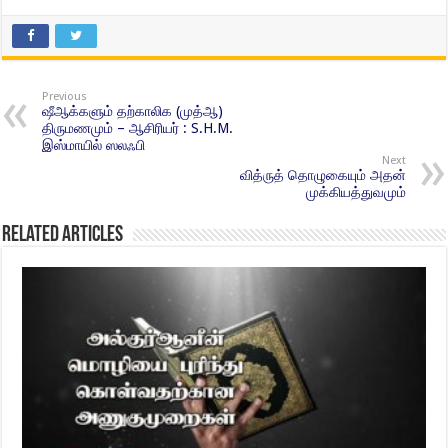
Previous
ஷீஆக்களும் தற்காலிக (முத்ஆ)
திருமணமும் – ஆசிரியர் : S.H.M.
இஸ்மாயில் ஸலஃபி
Next
வித்ருத் தொழுகையும் அதன்
முக்கியத்துவமும்
Related Articles