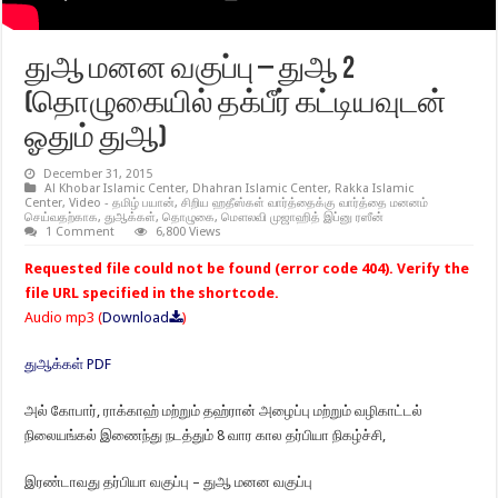
துஆ மனன வகுப்பு – துஆ 2
(தொழுகையில் தக்பீர் கட்டியவுடன்
ஓதும் துஆ)
December 31, 2015
Al Khobar Islamic Center
,
Dhahran Islamic Center
,
Rakka Islamic
Center
,
Video - தமிழ் பயான்
,
சிறிய ஹதீஸ்கள் வார்த்தைக்கு வார்த்தை மனனம்
செய்வதற்காக
,
துஆக்கள்
,
தொழுகை
,
மௌலவி முஜாஹித் இப்னு ரஸீன்
1 Comment
6,800 Views
Requested file could not be found (error code 404). Verify the
file URL specified in the shortcode.
Audio mp3 (
Download
)
துஆக்கள் PDF
அல் கோபார், ராக்காஹ் மற்றும் தஹ்ரான் அழைப்பு மற்றும் வழிகாட்டல்
நிலையங்கல் இணைந்து நடத்தும் 8 வார கால தர்பியா நிகழ்ச்சி,
இரண்டாவது தர்பியா வகுப்பு – துஆ மனன வகுப்பு