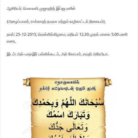
ஆசிரியர்: மௌலவி முஜாஹித் இப்னு ரஸீன்
(அழைப்பாளர், ராக்காஹ் தஃவா மற்றும் வழிகாட்டல் நிலையம்),
நாள்: 25-12-2015, வெள்ளிக்கிழமை, மதியம் 12.30 முதல் மாலை 5.00 மணி
வரை,
இடம்: அல்-பஷாஇர் பள்ளிக்கூடம், அல் கோபார், சவுதி அரேபியா.