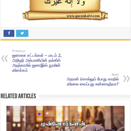
Previous
ஜனாஸா சட்டங்கள் – பாடம் 2,
அறிஞர் அல்பானியின் தல்கீஸ்
அஹ்காமில் ஜனாஇஸ் நூலின்
விளக்கம்
Next
அதான் சொல்லும் போது காதில்
விரலை வைப்பது சுன்னாஹ்வா?
Related Articles