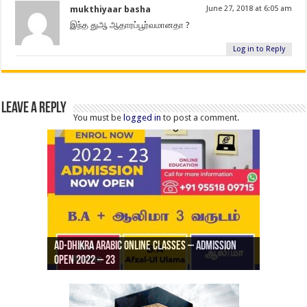
mukthiyaar basha
June 27, 2018 at 6:05 am
இந்த துஆ ஆதாரப்பூர்வமானதா ?
Log in to Reply
Leave a Reply
You must be
logged in
to post a comment.
Ad-Dhikra Arabic Online Classes – Admission
ரியாத் ஜும்ஆ தமிழாக்கம், Jamia Al Hajiri
Open 2022 – 23
Ad-Dhikra Arabic Online Classes – BA Arabic
AD DHIKRA ARABIC COLLEGE ADMISSION
Masjid (Kuwait Masjid), Malaz, Riyadh