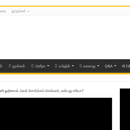
த்தை
துஆக்கள்
ள்
நூல்கள்
அகீதா
ஃபிஹ்க்
வரலாறு
Q&A
Al Is
ஸி ஓதினால் அவர் சொர்க்கம் செல்வார், என்பது சரியா?
ரிய