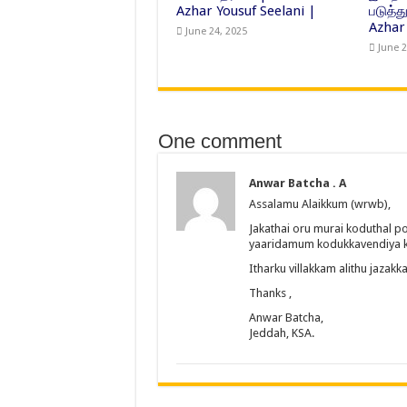
Azhar Yousuf Seelani |
படுத்த
Azhar
June 24, 2025
June 2
One comment
Anwar Batcha . A
Assalamu Alaikkum (wrwb),
Jakathai oru murai koduthal 
yaaridamum kodukkavendiya k
Itharku villakkam alithu jazakka
Thanks ,
Anwar Batcha,
Jeddah, KSA.