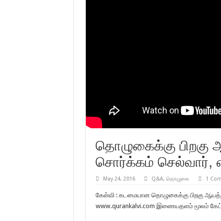
தொழுகைக்கு பிறகு ஆ
சொர்க்கம் செல்வார், 
May 24, 2016
Q&A
,
தொழுகை
1 Co
கேள்வி : கடமையான தொழுகைக்கு பிறகு ஆயத்துல்
www.qurankalvi.com இணையதளம் மூலம் கேட்கப