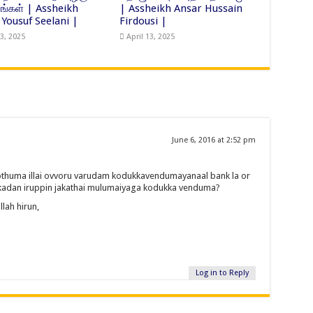
ுங்கள் | Assheikh
| Assheikh Ansar Hussain
 Yousuf Seelani |
Firdousi |
3, 2025
April 13, 2025
June 6, 2016 at 2:52 pm
pothuma illai ovvoru varudam kodukkavendumayanaal bank la or
adan iruppin jakathai mulumaiyaga kodukka venduma?
llah hirun,
Log in to Reply