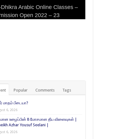
Dhikra Arabic Online Classes –
Dhikra Arabic Online Classes –
 DHIKRA ARABIC COLLEGE
iri Masjid (Kuwait Masjid), Malaz,
mission Open 2022 – 23
 Arabic
MISSION
yadh
ent
Popular
Comments
Tags
் மாதம் பீடையா?
ust 6, 2026
மான உழைப்பின் 8 மோசமான தீய விளைவுகள் |
eikh Azhar Yousuf Seelani |
ust 6, 2026