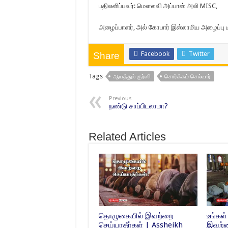
பதிலளிப்பவர்: மௌலவி அப்பாஸ் அலி MISC,
அழைப்பாளர், அல் கோபார் இஸ்லாமிய அழைப்பு மற
Facebook
Twitter
Share
Tags
ஆயத்துல் குர்ஸி
சொர்க்கம் செல்வார்
Previous
நண்டு சாப்பிடலாமா?
Related Articles
தொழுகையில் இவற்றை
உங்க
செய்யாதீர்கள் | Assheikh
இவற்