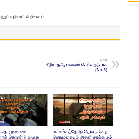
்றும் வழிகாட்டல் நிலையம்.
Next
சிறிய துஆ மனனம் செய்வதற்காக
(No.5)
ள் தொழுகையை
உள்ளச்சத்தோடு தொழுகின்ற
றைக் கொண்டு அழகு
தொழுகையும் அதன் தாக்கமும்