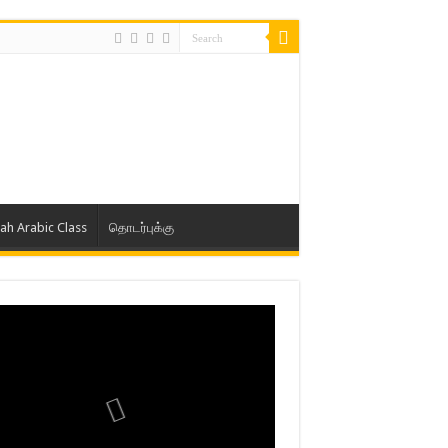
lah Arabic Class
தொடர்புக்கு
ாத் ஜும்ஆ தமிழாக்கம், Jamia Al