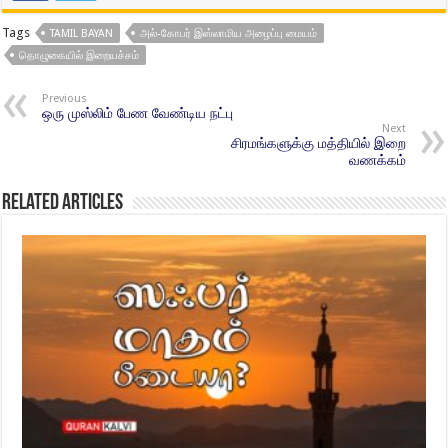
Tags
TAMIL BAYAN
அல்-கோபர் இஸ்லாமிய அழைப்பு மையம்
தொழுகையில் இறையச்சம்
Previous
ஒரு முஸ்லிம் பேண வேண்டிய நட்பு
Next
சிரமங்களுக்கு மத்தியில் இறை
வணக்கம்
Related Articles