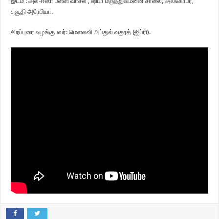
இடம் : அல்-ஈஸா பள்ளி வாசல் , ஷிபா மருத்துவமனை சாலை, அல்கோபர்,
சவூதி அரேபியா.
சிறப்புரை வழங்குபவர்: மெளலவி அப்துல் வதூத் (ஜிப்ரி).