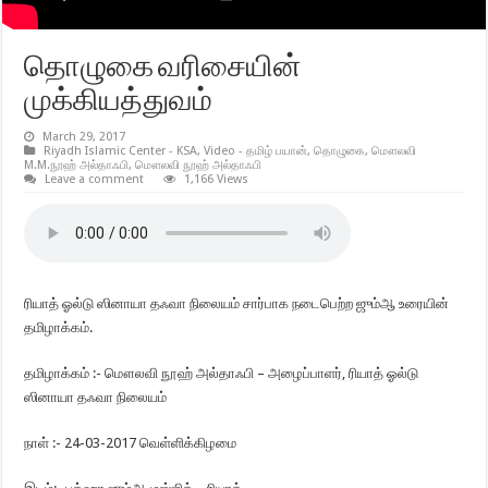
தொழுகை வரிசையின்
முக்கியத்துவம்
March 29, 2017
Riyadh Islamic Center - KSA
,
Video - தமிழ் பயான்
,
தொழுகை
,
மௌலவி
M.M.நூஹ் அல்தாஃபி
,
மௌலவி நூஹ் அல்தாஃபி
Leave a comment
1,166 Views
ரியாத் ஓல்டு ஸினாயா தஃவா நிலையம் சார்பாக நடைபெற்ற ஜும்ஆ உரையின்
தமிழாக்கம்.
தமிழாக்கம் :- மௌலவி நூஹ் அல்தாஃபி – அழைப்பாளர், ரியாத் ஓல்டு
ஸினாயா தஃவா நிலையம்
நாள் :- 24-03-2017 வெள்ளிக்கிழமை