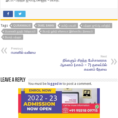
இடம்:- பத்ஹா ஜும்ஆ மஸ்ஜித் – ரியாத்.
Tags
QURANKALVI
TAMIL BAYAN
தமிழ் பாயன்
பத்ஹா ஜும்ஆ மஸ்ஜித்
மௌலவி நூஹ் அல்தாஃபி
ரியாத் ஓல்டு ஸினாயா இஸ்லாமிய நிலையம்
ரியாத் பத்ஹா
Previous
ஈமானில் வலிமை
Next
நீங்களும் சிறந்த பேச்சாளராக
ஆகலாம் (பாகம் – 7) தலைப்பில்
கவனம் தேவை
Leave a Reply
You must be
logged in
to post a comment.