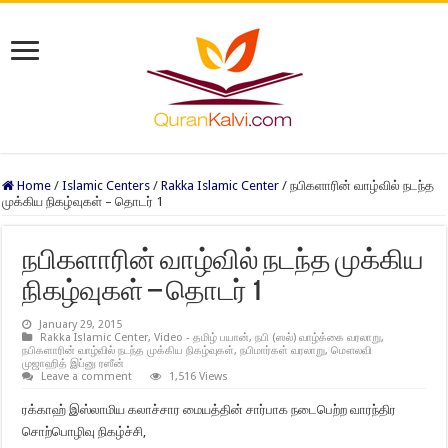
Home
/
Islamic Centers
/
Rakka Islamic Center
/
நபிகளாரின் வாழ்வில் நடந்த
முக்கிய நிகழ்வுகள் – தொடர் 1
நபிகளாரின் வாழ்வில் நடந்த முக்கிய
நிகழ்வுகள் – தொடர் 1
January 29, 2015
Rakka Islamic Center
,
Video - தமிழ் பயான்
,
நபி (ஸல்) வாழ்க்கை வரலாறு
,
நபிகளாரின் வாழ்வில் நடந்த முக்கிய நிகழ்வுகள்
,
நபிமார்கள் வரலாறு
,
மௌலவி
முஜாஹித் இப்னு ரஸீன்
Leave a comment
1,516 Views
ரக்காஹ் இஸ்லாமிய கலாச்சார மையத்தின் சார்பாக நடைபெற்ற வாரந்திர
சொற்பொழிவு நிகழ்ச்சி,