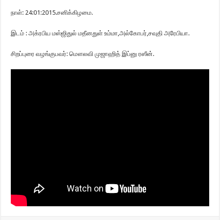
நாள்: 24:01:2015.சனிக்கிழமை.
இடம் : அக்ரபிய மஸ்ஜிதுல் மதீனதுள் உம்மா,அல்கோபர்,சவுதி அரேபியா.
சிறப்புரை வழங்குபவர்: மௌலவி முஜாஹித் இப்னு ரஸீன்.