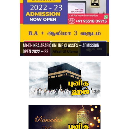
Ad-Dhikra Arabic Online Classes – Admission
ரியாத் ஜும்ஆ தமிழாக்கம், Jamia Al Hajiri
Open 2022 – 23
Ad-Dhikra Arabic Online Classes – BA Arabic
AD DHIKRA ARABIC COLLEGE ADMISSION
Masjid (Kuwait Masjid), Malaz, Riyadh