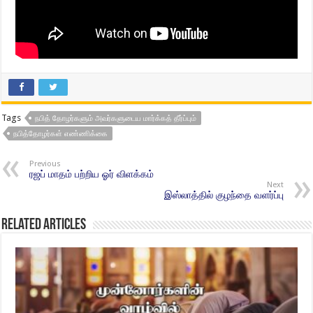
Tags
நபித் தோழர்களும் அவர்களுடைய மார்க்கத் தீர்ப்பும்
நபித்தோழர்கள் எண்ணிக்கை
Previous
ரஜப் மாதம் பற்றிய ஓர் விளக்கம்
Next
இஸ்லாத்தில் குழந்தை வளர்ப்பு
Related Articles