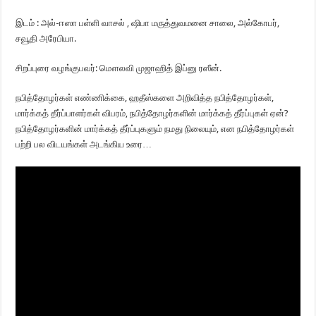
இடம் : அல்-ஈஸா பள்ளி வாசல் , ஷிபா மருத்துவமனை சாலை, அல்கோபர்,
சவூதி அரேபியா.
சிறப்புரை வழங்குபவர்: மௌலவி முஜாஹித் இப்னு ரஸீன்.
நபித்தோழர்கள் எண்ணிக்கை, ஹதீஸ்களை அறிவித்த நபித்தோழர்கள்,
மார்க்கத் தீர்ப்பாளர்கள் விபரம், நபித்தோழர்களின் மார்க்கத் தீர்ப்புகள் ஏன்?
நபித்தோழர்களின் மார்க்கத் தீர்ப்புகளும் நமது நிலையும், என நபித்தோழர்கள்
பற்றி பல விடயங்கள் அடங்கிய உரை…