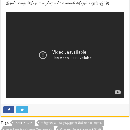
இரண்டாவது சிறப்புரை வழங்குபவர்: மெளலவி அப்துல் வதூத் (ஜிப்ரி).
Tags
TAMIL BAYAN
அல் ஜுபைல் 16வது ஒருநாள் இஸ்லாமிய மாநாடு
நபித் தோழியரும் நமது பெண்களும்
மெளலவி அப்துல் வதூத் (ஜிப்ரி)