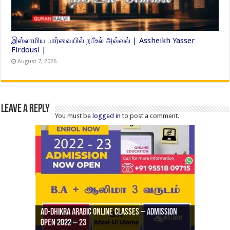
இஸ்லாமிய பார்வையில் றபீஉல் அவ்வல் | Assheikh Yasser
Firdousi |
August 7, 2026
Leave a Reply
You must be
logged in
to post a comment.
Ad-Dhikra Arabic Online Classes – Admission
ரியாத் ஜும்ஆ தமிழாக்கம், Jamia Al Hajiri
Open 2022 – 23
Ad-Dhikra Arabic Online Classes – BA Arabic
AD DHIKRA ARABIC COLLEGE ADMISSION
Masjid (Kuwait Masjid), Malaz, Riyadh