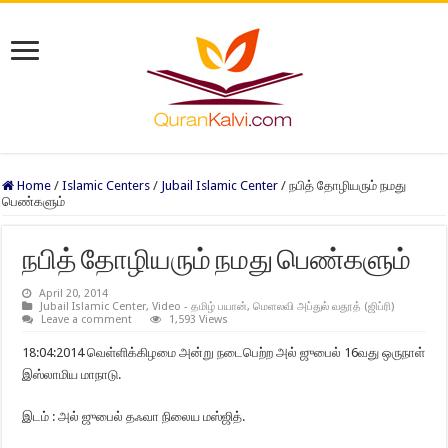
Home
/
Islamic Centers
/
Jubail Islamic Center
/
நபித் தோழியரும் நமது
பெண்களும்
நபித் தோழியரும் நமது பெண்களும்
April 20, 2014
Jubail Islamic Center
,
Video - தமிழ் பயான்
,
மெளலவி அப்துல் வதூத் (ஜிப்ரி)
Leave a comment
1,593 Views
18:04:2014 வெள்ளிக்கிழமை அன்று நடைபெற்ற அல் ஜுபைல் 16வது ஒருநாள்
இஸ்லாமிய மாநாடு.
இடம் : அல் ஜுபைல் தஃவா நிலைய மஸ்ஜித்.