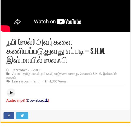
நபி (ஸல்) அவர்களை
கணியப்படுதுவது எப்படி – S.H.M.
இஸ்மாயில் ஸலஃபி
December 20, 2015
Video - தமிழ் பயான்
,
நபி (ஸல்) வாழ்க்கை வரலாறு
,
மௌலவி S.H.M. இஸ்மாயில்
ஸலஃபி
Leave a comment
1,306 Views
Audio mp3 (
Download
)