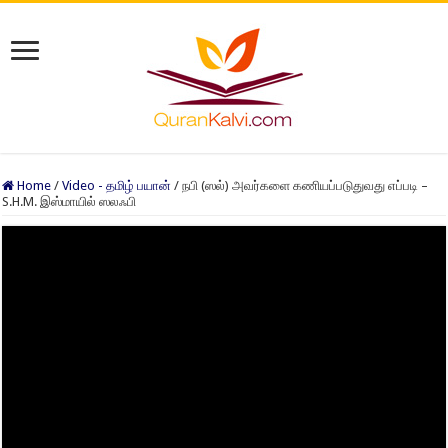
Home
/
Video - தமிழ் பயான்
/
நபி (ஸல்) அவர்களை கணியப்படுதுவது எப்படி –
S.H.M. இஸ்மாயில் ஸலஃபி