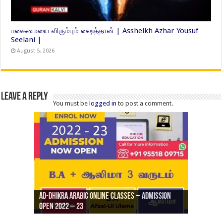
பகைமையை விரும்பும் ஷைத்தான் | Assheikh Azhar Yousuf
Seelani |
August 5, 2026
Leave a Reply
You must be
logged in
to post a comment.
Ad-Dhikra Arabic Online Classes – Admission
ரியாத் ஜும்ஆ தமிழாக்கம், Jamia Al Hajiri
Open 2022 – 23
Ad-Dhikra Arabic Online Classes – BA Arabic
AD DHIKRA ARABIC COLLEGE ADMISSION
Masjid (Kuwait Masjid), Malaz, Riyadh