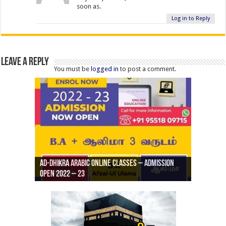
soon as.
Log in to Reply
Leave a Reply
You must be
logged in
to post a comment.
Ad-Dhikra Arabic Online Classes – Admission
ரியாத் ஜும்ஆ தமிழாக்கம், Jamia Al Hajiri
Open 2022 – 23
Ad-Dhikra Arabic Online Classes – BA Arabic
AD DHIKRA ARABIC COLLEGE ADMISSION
Masjid (Kuwait Masjid), Malaz, Riyadh