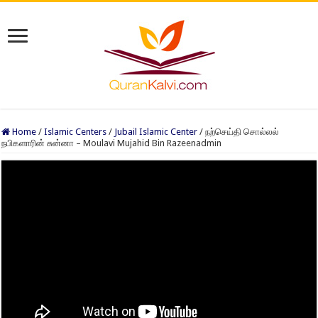
Home
/
Islamic Centers
/
Jubail Islamic Center
/
நற்செய்தி சொல்லல்
நபிகளாரின் சுன்னா – Moulavi Mujahid Bin Razeenadmin