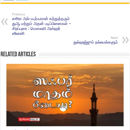
Previous
ஸூரா அல்-ஃபுர்ஃகான் கற்றுத்தரும்
துஆ மற்றும் அதன் படிப்பினைகள் –
சிறப்புரை : மௌலவி அஸ்ஹர்
ஸீலானி
Next
துல்ஹஜ்ஜும் நல்லமல்களும்
Related Articles