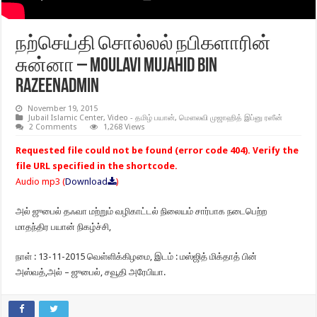
நற்செய்தி சொல்லல் நபிகளாரின்
சுன்னா – Moulavi Mujahid Bin
Razeenadmin
November 19, 2015
Jubail Islamic Center
,
Video - தமிழ் பயான்
,
மௌலவி முஜாஹித் இப்னு ரஸீன்
2 Comments
1,268 Views
Requested file could not be found (error code 404). Verify the
file URL specified in the shortcode.
Audio mp3 (
Download
)
அல் ஜுபைல் தஃவா மற்றும் வழிகாட்டல் நிலையம் சார்பாக நடைபெற்ற
மாதந்திர பயான் நிகழ்ச்சி,
நாள் : 13-11-2015 வெள்ளிக்கிழமை, இடம் : மஸ்ஜித் மிக்தாத் பின்
அஸ்வத்,அல் – ஜுபைல், சவூதி அரேபியா.