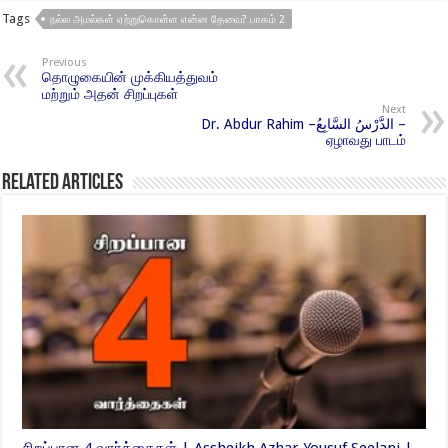
Tags
நல்ல அமல்கள் ஏற்றுகொள்ள என்ன தேவை? பாகம் 2
Previous
தொழுகையின் முக்கியத்துவம்
மற்றும் அதன் சிறப்புகள்
Next
Dr. Abdur Rahim –الدَّرْسُ السَّابِعُ –
ஏழாவது பாடம்
Related Articles