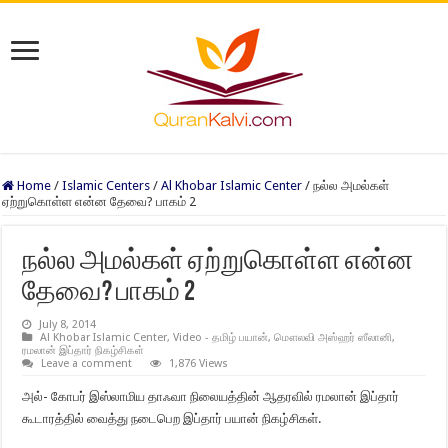
Home
/
Islamic Centers
/
Al Khobar Islamic Center
/
நல்ல அமல்கள்
ஏற்றுகொள்ள என்ன தேவை? பாகம் 2
நல்ல அமல்கள் ஏற்றுகொள்ள என்ன
தேவை? பாகம் 2
July 8, 2014
Al Khobar Islamic Center
,
Video - தமிழ் பயான்
,
மௌலவி அஸ்ஹர் ஸீலானி
,
ரமலான் இப்தார் நிகழ்சிகள்
Leave a comment
1,876 Views
அல்- கோபர் இஸ்லாமிய தாஃவா நிலையத்தின் ஆதரவில் ரமலான் இப்தார்
கூடாரத்தில் வைத்து நடைபெற இப்தார் பயான் நிகழ்சிகள்.