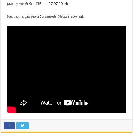
நாள் : ரமலான் 9: 1435 — (07:07:2014)
சிறப்புரை வழங்குபவர்: மௌலவி அஸ்ஹர் ஸீலானி.