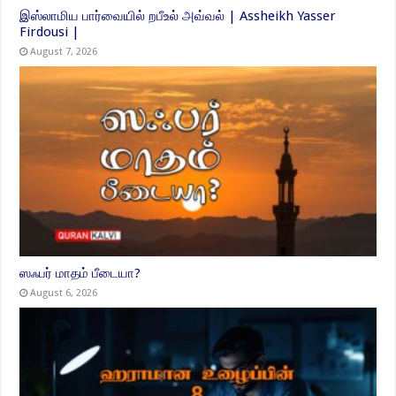
இஸ்லாமிய பார்வையில் றபீஉல் அவ்வல் | Assheikh Yasser
Firdousi |
August 7, 2026
ஸஃபர் மாதம் பீடையா?
August 6, 2026