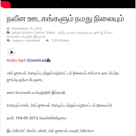
நவீன ஊடகங்களும் நமது நிலையும்
December 10, 2015
Jubail Islamic Center
,
Video - தமிழ் பயான்
,
சமூகவியல்
,
ஜும்ஆ மேடை
,
மெளலவி பக்ரூதீன் இம்தாதி
Leave a comment
1,014 Views
Audio mp3 (
Download
)
அல் ஜுபைல் அழைப்பு மற்றும் வழிகாட்டல் நிலையம் சார்பாக நடைபெற்ற
ஜும்ஆ குத்பா பேருரை,
உரை: மௌலவி ஃபக்ருத்தீன் இம்தாதி
(அழைப்பாளர், அல் ஜுபைல் அழைப்பு மற்றும் வழிகாட்டல் நிலையம்)
நாள்: 104-09-2015, வெள்ளிக்கிழமை
இடம்:போர்ட் கேம்ப் பள்ளி, அல் ஜுபைல், சவுதி அரேபியா