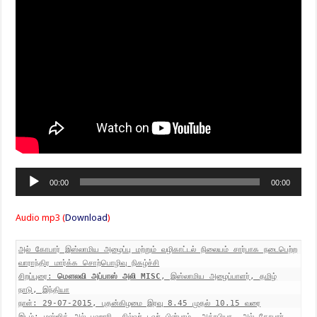
Audio
00:00
00:00
Player
Audio mp3 (
Download
)
அல் கோபார் இஸ்லாமிய அழைப்பு மற்றும் வழிகாட்டல் நிலையம் சார்பாக நடைபெற்ற
வாராந்திர மார்க்க சொற்பொழிவு நிகழ்ச்சி
சிறப்புரை:
மௌலவி அப்பாஸ் அலி MISC
, இஸ்லாமிய அழைப்பாளர், தமிழ்
நாடு, இந்தியா
நாள்: 29-07-2015, புதன்கிழமை இரவு 8.45 முதல் 10.15 வரை
இடம்: மஸ்ஜித் அல் புஹாரி, சில்வர் டவர் பின்புரம், அக்ரபியா, அல் கோபார்,