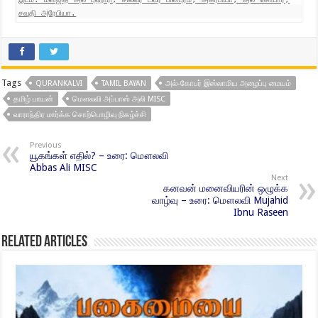
சவுதி அரேபியா.
Tags
QURANKALVI
TAMIL BAYAN
அல்-கோபர் இஸ்லாமிய அழைப்பு மையம்
தமிழ் பாயன்
மௌலவி அப்பாஸ் அலி MISC
வாராந்திர மார்க்க சொற்பொழிவு நிகழ்ச்சி
Previous
யூகங்கள் எதில்? – உரை: மௌலவி
Abbas Ali MISC
Next
கனவன் மனைவியரின் ஒழுக்க
வாழ்வு – உரை: மௌலவி Mujahid
Ibnu Raseen
Related Articles