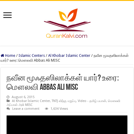
Home
/
Islamic Centers
/
Al Khobar Islamic Center
/
நவீன மூஃதஸிலாக்கள்
யார்? உரை: மௌலவி Abbas Ali MISC
நவீன மூஃதஸிலாக்கள் யார்? உரை:
மௌலவி Abbas Ali MISC
August 6, 2015
Al Khobar Islamic Center
,
TNTJ விற்கு மறுப்பு
,
Video - தமிழ் பயான்
,
மௌலவி
அப்பாஸ் அலி MISC
Leave a comment
1,634 Views