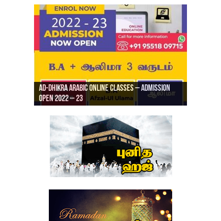
Ad-Dhikra Arabic Online Classes – Admission
ரியாத் ஜும்ஆ தமிழாக்கம், Jamia Al Hajiri
Open 2022 – 23
Ad-Dhikra Arabic Online Classes – BA Arabic
AD DHIKRA ARABIC COLLEGE ADMISSION
Masjid (Kuwait Masjid), Malaz, Riyadh