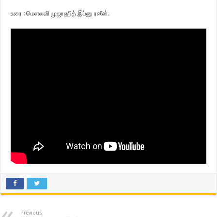
உரை : மெளலவி முஜாஹித் இப்னு ரஸீன்.
Previous