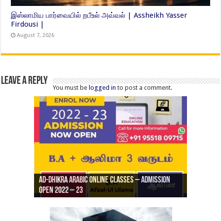
இஸ்லாமிய பார்வையில் றபீஉல் அவ்வல் | Assheikh Yasser
Firdousi |
August 7, 2026
Leave a Reply
You must be
logged in
to post a comment.
Ad-Dhikra Arabic Online Classes – Admission
ரியாத் ஜும்ஆ தமிழாக்கம், Jamia Al Hajiri
Open 2022 – 23
Ad-Dhikra Arabic Online Classes – BA Arabic
AD DHIKRA ARABIC COLLEGE ADMISSION
Masjid (Kuwait Masjid), Malaz, Riyadh