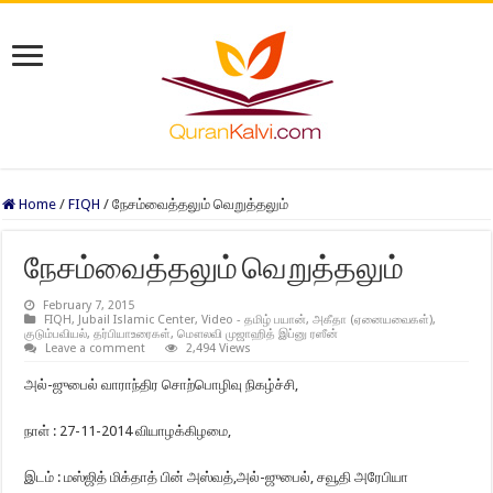
Home
/
FIQH
/
நேசம்வைத்தலும் வெறுத்தலும்
நேசம்வைத்தலும் வெறுத்தலும்
February 7, 2015
FIQH
,
Jubail Islamic Center
,
Video - தமிழ் பயான்
,
அகீதா (ஏனையவைகள்)
,
குடும்பவியல்
,
தர்பியாஉரைகள்
,
மௌலவி முஜாஹித் இப்னு ரஸீன்
Leave a comment
2,494 Views
அல்-ஜுபைல் வாராந்திர சொற்பொழிவு நிகழ்ச்சி,
நாள் : 27-11-2014 வியாழக்கிழமை,
இடம் : மஸ்ஜித் மிக்தாத் பின் அஸ்வத்,அல்-ஜுபைல், சவூதி அரேபியா