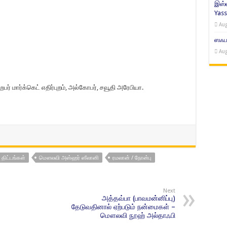
இஸ்ல
Yass
Aug
ஸஃபர
Aug
ர் மார்க்கெட் எதிர்புறம், அல்கோபர், சவூதி அரேபியா.
 திட்டங்கள்
மௌலவி அஸ்ஹர் ஸீலானி
ரமலான் / நோன்பு
Next
அத்தவ்பா (பாவமன்னிப்பு)
தேடுவதினால் ஏற்படும் நன்மைகள் –
மௌலவி நூஹ் அல்தாஃபி