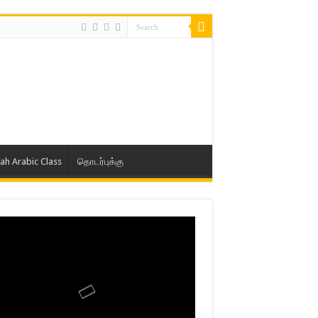
lah Arabic Class
தொடர்புக்கு
ாத் ஜும்ஆ தமிழாக்கம், Jamia Al