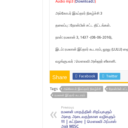
Audio mp3 (
Download
)
அல்கோபர் இஃப்தார் நிகழ்ச்சி 3
தலைப்பு : நோன்பின் சட்ட திட்டங்கள்.
நாள்: ரமலான் 3, 1437 -(08-06-2016),
இடம்: ரமலான் இப்தார் கூடாரம், லூலு (LULU) ஹைப
வழங்குபவர் : மௌலவி அஸ்ஹர் ஸீலானி.
Facebook
Twitter
Share
Tags
அல்கோபர் இஃப்தார் நிகழ்ச்சி
நோன்பின் சட்ட
ரமலான் இப்தார் கூடாரம்
Previous
ரமலான் மாதத்தின் சிறப்புகளும்
அதை அடைவதற்கான வழிகளும்
!!! | கட்டுரை | மௌலவி அப்பாஸ்
அலி MISC