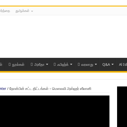
ார்த்தை
துஆக்கள்
ள்
நூல்கள்
அகீதா
ஃபிஹ்க்
வரலாறு
Q&A
Al Is
nter
/
நோன்பின் சட்ட திட்டங்கள் – மௌலவி அஸ்ஹர் ஸீலானி
ரிய