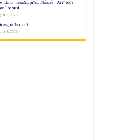
ாமிய பார்வையில் றபீஉல் அவ்வல் | Assheikh
er Firdousi |
ust 7, 2026
் மாதம் பீடையா?
ust 6, 2026