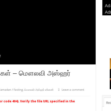
Ad-
Ad-
AD
Haj
Ad
BA
AD
Ri
டங்கள் – மௌலவி அஸ்ஹர்
Ramadan / Fasting
,
மௌலவி அஸ்ஹர் ஸீலானி
Leave a comment
 code 404). Verify the file URL specified in the
Rec