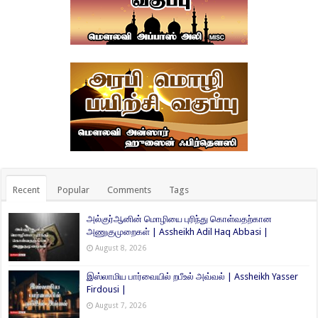
Recent
Popular
Comments
Tags
அல்குர்ஆனின் மொழியை புரிந்து கொள்வதற்கான
அணுகுமுறைகள் | Assheikh Adil Haq Abbasi |
August 8, 2026
இஸ்லாமிய பார்வையில் றபீஉல் அவ்வல் | Assheikh Yasser
Firdousi |
August 7, 2026