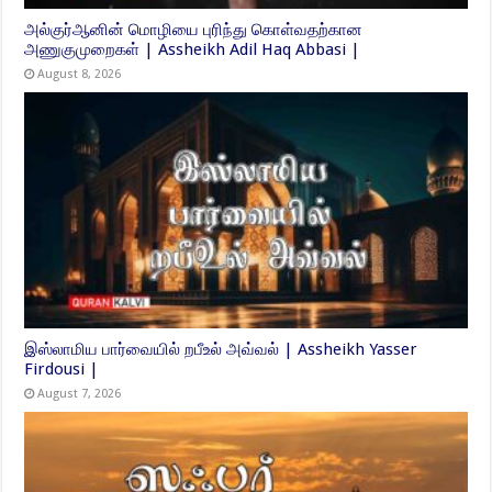
அல்குர்ஆனின் மொழியை புரிந்து கொள்வதற்கான
அணுகுமுறைகள் | Assheikh Adil Haq Abbasi |
August 8, 2026
இஸ்லாமிய பார்வையில் றபீஉல் அவ்வல் | Assheikh Yasser
Firdousi |
August 7, 2026