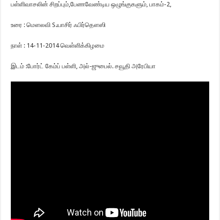
பள்ளிவாசலின் சிறப்பும்,பேணவேண்டிய ஒழுங்குகளும், பாகம்-2,
உரை : மௌலவி S.யாசிர் ஃபிர்தௌஸி
நாள் : 14-11-2014 வெள்ளிக்கிழமை
இடம் :போர்ட் கேம்ப் பள்ளி, அல்-ஜுபைல். சவூதி அரேபியா