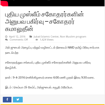
புதிய முஸ்லீம் சகோதரர்களின்
அனுபவ பகிர்வு – சகோதரர்
கமாலுதீன்
April 12, 2016
Jubail Islamic Center
,
Non Muslim program
on
Comments Off
1,624 Views
புதிய
முஸ்லீம்
அல் ஜுபைல் அழைப்பு மற்றும் வழிகாட்டல் நிலையம் NMD தமிழ் பிரிவு சார்பாக
சகோதரர்களின்
அனுபவ
நடைபெற்ற
பகிர்வு
–
சகோதரர்
சகோதரத்துவ சங்கமம், புதிய முஸ்லீம் சகோதரர்களின் அனுபவ பகிர்வு
கமாலுதீன்
நிகழ்ச்சி.
நாள் : 9-4-2016 (சனிக்கிழமை) மாலை 6:00 மணி முதல் இரவு 9:30 வரை.
இடம் : கெம்யா பீச் கேம்ப், அல்ஜுபைல். சவூதி அரேபியா.