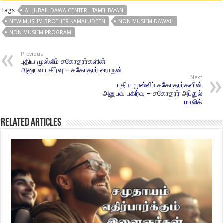
Tags
AL JUBAIL DAWA CENTER - TAMIL BAYAN
NEW MUSLIM BROTHER KAMALUDEEN
NON MUSLIM DAWAH
NON MUSLIM PROGRAM
Previous
புதிய முஸ்லீம் சகோதரர்களின்
அனுபவ பகிர்வு – சகோதரர் ஹாருன்
Next
புதிய முஸ்லீம் சகோதரர்களின்
அனுபவ பகிர்வு – சகோதரர் அப்துல்
மாலிக்
Related Articles