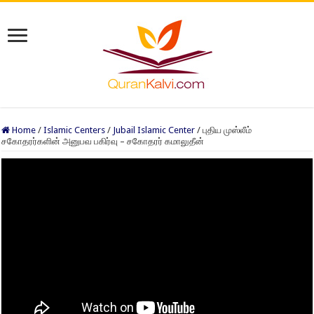
Home
/
Islamic Centers
/
Jubail Islamic Center
/
புதிய முஸ்லீம்
சகோதரர்களின் அனுபவ பகிர்வு – சகோதரர் கமாலுதீன்