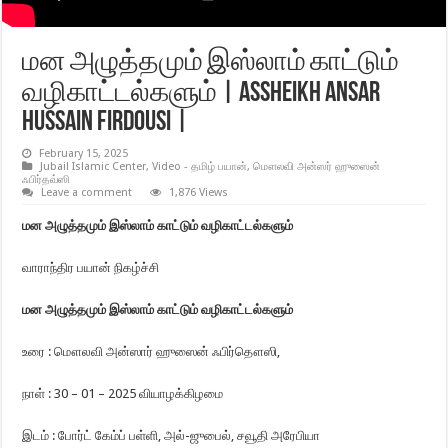
மன அழுத்தமும் இஸ்லாம் காட்டும்
வழிகாட்டல்களும் | Assheikh Ansar
Hussain Firdousi |
February 15, 2025
Jubail Islamic Center
,
Video - தமிழ் பயான்
,
மௌலவி அன்ஸர் ஹுஸைன்
ஃபிர்தவ்ஸி
Leave a comment
1,876 Views
மன அழுத்தமும் இஸ்லாம் காட்டும் வழிகாட்டல்களும்
வாராந்திர பயான் நிகழ்ச்சி
மன அழுத்தமும் இஸ்லாம் காட்டும் வழிகாட்டல்களும்
உரை : மௌலவி அன்ஸார் ஹுஸைன் ஃபிர்தௌஸி,
நாள் : 30 – 01 – 2025 வியாழக்கிழமை
இடம் : போர்ட் கேம்ப் பள்ளி, அல்-ஜுபைல், சவூதி அரேபியா