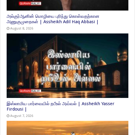
அல்குர்ஆனின் மொழியை புரிந்து கொள்வதற்கான
அணுகுமுறைகள் | Assheikh Adil Haq Abbasi |
August 8, 2026
இஸ்லாமிய பார்வையில் றபீஉல் அவ்வல் | Assheikh Yasser
Firdousi |
August 7, 2026