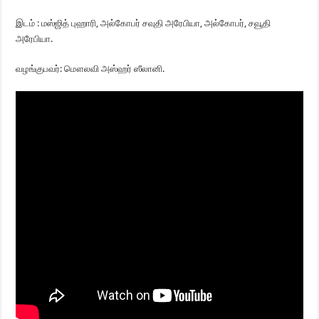
இடம் : மஸ்ஜித் புஹாரி, அல்கோபர் சவுதி அரேபியா, அல்கோபர், சவூதி
அரேபியா.
வழங்குபவர்: மௌலவி அஸ்ஹர் ஸீலானி.