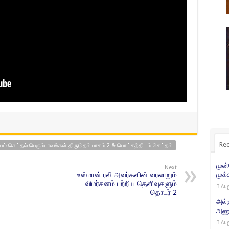
Rec
யம் செய்தல் பெரும்பாவங்கள் திருடுதல் பாகம் 2 & பொய்சத்தியம் செய்தல்
முன
Next
உஸ்மான் ரலி அவர்களின் வரலாறும்
முக்
விமர்சனம் பற்றிய தெளிவுகளும்
Aug
தொடர் 2
அல்
அணுக
Aug