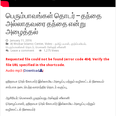
பெரும்பாவங்கள் தொடர் – தந்தை
அல்லாதவரை தந்தை என்று
அழைத்தல்
January 11, 2016
Al Khobar Islamic Center
,
Video - தமிழ் பயான்
,
குடும்பவியல்
,
பெரும்பாவங்கள் தொடர்
,
மௌலவி அஸ்ஹர் ஸீலானி
Leave a comment
1,275 Views
Requested file could not be found (error code 404). Verify the
file URL specified in the shortcode.
Audio mp3 (
Download
)
ஹிதாயா (அல் கோபார்) இஸ்லாமிய அழைப்பு மற்றும் வழிகாட்டல் நிலையம்
சார்பாக நடைபெற்ற வாராந்திர தொடர் வகுப்பு,
ஆசிரியர்: மௌலவி முஹம்மது அஸ்ஹர் ஸீலானி
(அழைப்பாளர், ஹிதாயா (அல் கோபார்) இஸ்லாமிய அழைப்பு மற்றும்
வழிகாட்டல் நிலையம்)