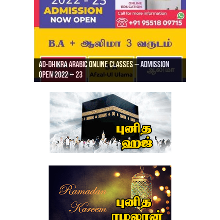
Ad-Dhikra Arabic Online Classes – Admission
ரியாத் ஜும்ஆ தமிழாக்கம், Jamia Al Hajiri
Open 2022 – 23
Ad-Dhikra Arabic Online Classes – BA Arabic
AD DHIKRA ARABIC COLLEGE ADMISSION
Masjid (Kuwait Masjid), Malaz, Riyadh