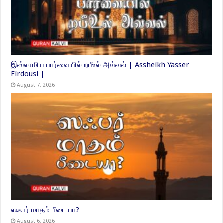
இஸ்லாமிய பார்வையில் றபீஉல் அவ்வல் | Assheikh Yasser
Firdousi |
August 7, 2026
ஸஃபர் மாதம் பீடையா?
August 6, 2026