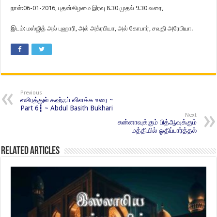
நாள்:06-01-2016, புதன்கிழமை இரவு 8.30 முதல் 9.30 வரை,
இடம்: மஸ்ஜித் அல் புஹாரி, அல் அக்ரபியா, அல் கோபார், சவுதி அரேபியா.
Previous
ஸூரத்துல் கஹ்ஃப் விளக்க உரை ~
Part 6┇ ~ Abdul Basith Bukhari
Next
சுன்னாவுக்கும் பித்ஆவுக்கும்
மத்தியில் ஓதிப்பார்த்தல்
Related Articles