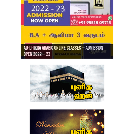
Ad-Dhikra Arabic Online Classes – Admission
ரியாத் ஜும்ஆ தமிழாக்கம், Jamia Al Hajiri
Open 2022 – 23
Ad-Dhikra Arabic Online Classes – BA Arabic
AD DHIKRA ARABIC COLLEGE ADMISSION
Masjid (Kuwait Masjid), Malaz, Riyadh