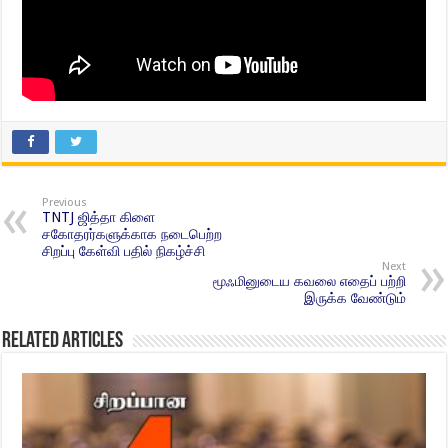
Previous
TNTJ ஜித்தா கிளை
சகோதரர்களுக்காக நடைபெற்ற
சிறப்பு கேள்வி பதில் நிகழ்ச்சி
Next
மூஃமினுடைய கவலை எதைப் பற்றி
இருக்க வேண்டும்
Related Articles