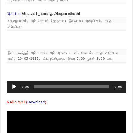
வழங்கும் வாராந்திர மார்க்க தொடர் வகுப்பு
ஆசிரியர்:
மௌலவி முஹம்மது அஸ்ஹர் ஸீலானி
,
(அழைப்பாளர், அல் கோபார் (ஹிதாயா) இஸ்லாமிய அழைப்பகம், சவுதி
அரேபியா)
இடம்: மஸ்ஜித் அல் புகாரி, அல் அக்ரபியா, அல் கோபார், சவுதி அரேபியா
நாள்: 13-05-2015, வியாழக்கிழமை, இரவு 8:30 முதல் 9:30 வரை
Audio
00:00
00:00
Player
Audio mp3 (
Download
)