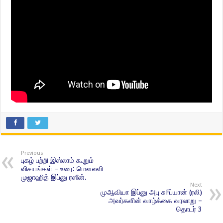
Previous
புகழ் பற்றி இஸ்லாம் கூறும்
விசயங்கள் – உரை: மௌலவி
முஜாஹித் இப்னு ரஸீன்.
Next
முஆவியா இப்னு அபு சுFப்யான் (ரலி)
அவர்களின் வாழ்க்கை வரலாறு –
தொடர் 3