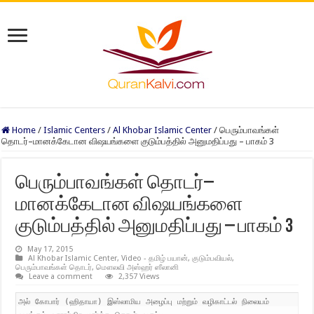
Home
/
Islamic Centers
/
Al Khobar Islamic Center
/
பெரும்பாவங்கள்
தொடர்–மானக்கேடான விஷயங்களை குடும்பத்தில் அனுமதிப்பது – பாகம் 3
பெரும்பாவங்கள் தொடர்–
மானக்கேடான விஷயங்களை
குடும்பத்தில் அனுமதிப்பது – பாகம் 3
May 17, 2015
Al Khobar Islamic Center
,
Video - தமிழ் பயான்
,
குடும்பவியல்
,
பெரும்பாவங்கள் தொடர்
,
மௌலவி அஸ்ஹர் ஸீலானி
Leave a comment
2,357 Views
அல் கோபார் (ஹிதாயா) இஸ்லாமிய அழைப்பு மற்றும் வழிகாட்டல் நிலையம்