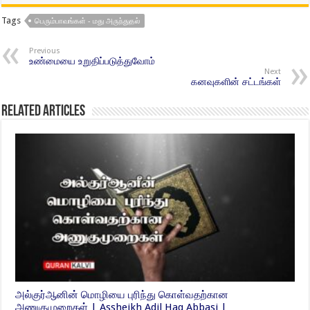
Tags
பெரும்பாவங்கள் - மது அருந்துதல்
Previous
உண்மையை உறுதிப்படுத்துவோம்
Next
கனவுகளின் சட்டங்கள்
Related Articles
அல்குர்ஆனின் மொழியை புரிந்து கொள்வதற்கான
அணுகுமுறைகள் | Assheikh Adil Haq Abbasi |