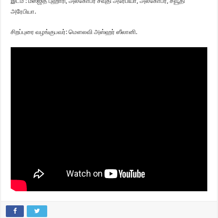
இடம் : மஸ்ஜித் புஹாரி, அல்கோபர் சவுதி அரேபியா, அல்கோபர், சவூதி
அரேபியா.
சிறப்புரை வழங்குபவர்: மௌலவி அஸ்ஹர் ஸீலானி.