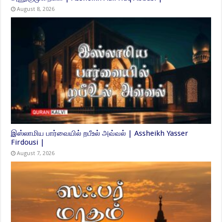
August 8, 2026
இஸ்லாமிய பார்வையில் றபீஉல் அவ்வல் | Assheikh Yasser
Firdousi |
August 7, 2026