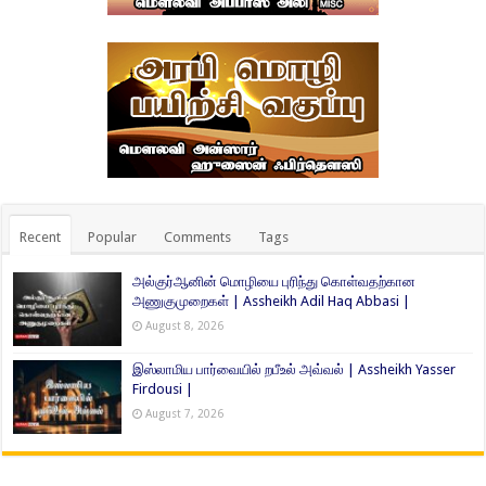
Recent
Popular
Comments
Tags
அல்குர்ஆனின் மொழியை புரிந்து கொள்வதற்கான
அணுகுமுறைகள் | Assheikh Adil Haq Abbasi |
August 8, 2026
இஸ்லாமிய பார்வையில் றபீஉல் அவ்வல் | Assheikh Yasser
Firdousi |
August 7, 2026