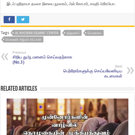
இடம்: ஹிதாயா தஃவா நிலைய நூலகம், அல் கோபார், சவுதி அரேபியா.
Tags
AL KHOBAR ISLAMIC CENTER
நற்குணம்
பொறாமை
மௌலவி அஜ்மல் அப்பாஸி
Previous
சிறிய துஆ மனனம் செய்வதற்காக
(No.3)
Next
பெற்றோர்களுக்கு செய்யவேண்டிய
கடமைகள்
Related Articles