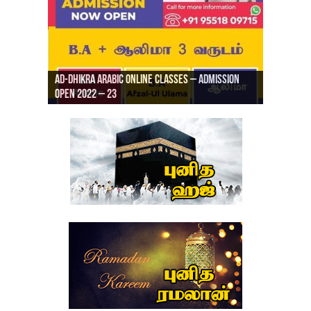
Ad-Dhikra Arabic Online Classes – Admission
ரியாத் ஜும்ஆ தமிழாக்கம், Jamia Al Hajiri
Open 2022 – 23
Ad-Dhikra Arabic Online Classes – BA Arabic
AD DHIKRA ARABIC COLLEGE ADMISSION
Masjid (Kuwait Masjid), Malaz, Riyadh