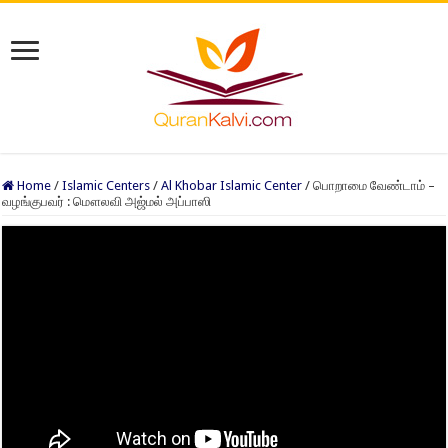
Home
/
Islamic Centers
/
Al Khobar Islamic Center
/
பொறாமை வேண்டாம் –
வழங்குபவர் : மௌலவி அஜ்மல் அப்பாஸி