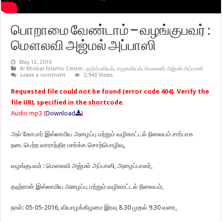
பொறாமை வேண்டாம் – வழங்குபவர் :
மௌலவி அஜ்மல் அப்பாஸி
May 12, 2016
Al Khobar Islamic Center
,
குடும்பவியல்
,
சமூகவியல்
,
மௌலவி அஜ்மல் அப்பாஸி
Leave a comment
2,943 Views
Requested file could not be found (error code 404). Verify the
file URL specified in the shortcode.
Audio mp3 (
Download
)
அல் கோபார் இஸ்லாமிய அழைப்பு மற்றும் வழிகாட்டல் நிலையம் சார்பாக
நடைபெற்ற வாராந்திர மார்க்க சொற்பொழிவு,
வழங்குபவர் : மௌலவி அஜ்மல் அப்பாஸி, அழைப்பாளர்,
தஹ்ரான் இஸ்லாமிய அழைப்பு மற்றும் வழிகாட்டல் நிலையம்,
நாள்: 05-05-2016, வியாழக்கிழமை இரவு 8.30 முதல் 9.30 வரை,