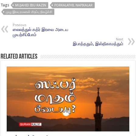
Tags
MUJAHID IBU RAZIN
PORKALATHIL NAPIKALAR
முழு இரவு ரமலான் சிறப்பு நிகழ்ச்சி
Previous
லைலத்துல் கத்ர் இரவை அடைய
முயற்சிப்போம்
Next
இபாத்ததும், இஸ்திகாமத்தும்
Related Articles