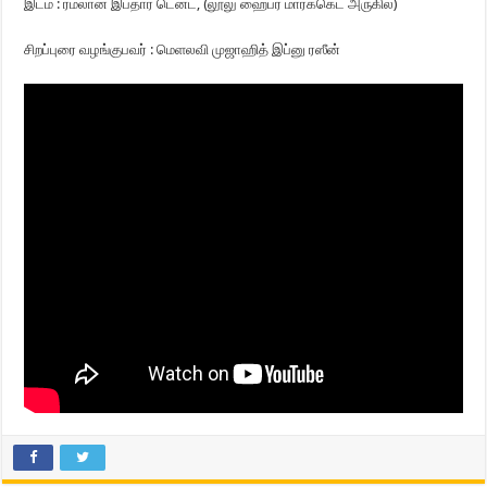
இடம் : ரமலான் இப்தார் டென்ட், (லூலு ஹைபர் மார்க்கெட் அருகில்)
சிறப்புரை வழங்குபவர் : மெளலவி முஜாஹித் இப்னு ரஸீன்