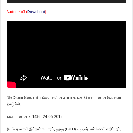
Player
Audio mp3 (
Download
)
அல்கோபர் இஸ்லாமிய நிலையத்தின் சார்பாக நடைபெற்ற ரமலான் இஃப்தார்
நிகழ்ச்சி,
நாள்: ரமலான் 7, 1436 -24-06-2015,
இடம்: ரமலான் இப்தார் கூடாரம், லூலு (LULU) ஹைபர் மார்க்கெட் எதிர்புறம்,