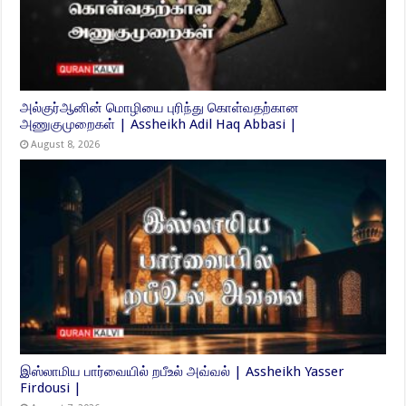
அல்குர்ஆனின் மொழியை புரிந்து கொள்வதற்கான
அணுகுமுறைகள் | Assheikh Adil Haq Abbasi |
August 8, 2026
இஸ்லாமிய பார்வையில் றபீஉல் அவ்வல் | Assheikh Yasser
Firdousi |