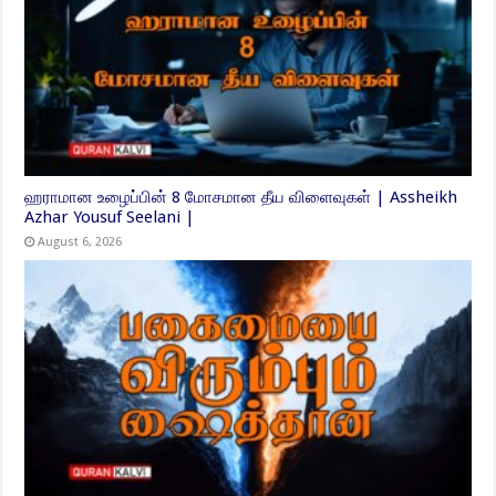
ஹராமான உழைப்பின் 8 மோசமான தீய விளைவுகள் | Assheikh
Azhar Yousuf Seelani |
August 6, 2026