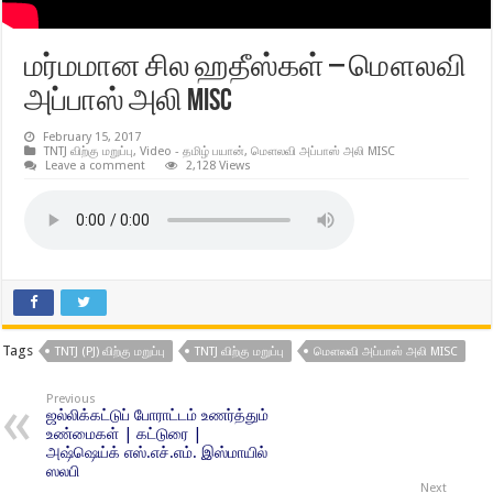
மர்மமான சில ஹதீஸ்கள் – மௌலவி
அப்பாஸ் அலி MISC
February 15, 2017
TNTJ விற்கு மறுப்பு
,
Video - தமிழ் பயான்
,
மௌலவி அப்பாஸ் அலி MISC
Leave a comment
2,128 Views
Tags
TNTJ (PJ) விற்கு மறுப்பு
TNTJ விற்கு மறுப்பு
மௌலவி அப்பாஸ் அலி MISC
Previous
ஜல்லிக்கட்டுப் போராட்டம் உணர்த்தும்
உண்மைகள் | கட்டுரை |
அஷ்ஷெய்க் எஸ்.எச்.எம். இஸ்மாயில்
ஸலபி
Next