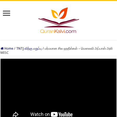
Home
/
TNTJ விற்கு மறுப்பு
/
மர்மமான சில ஹதீஸ்கள் – மௌலவி அப்பாஸ் அலி
MISC