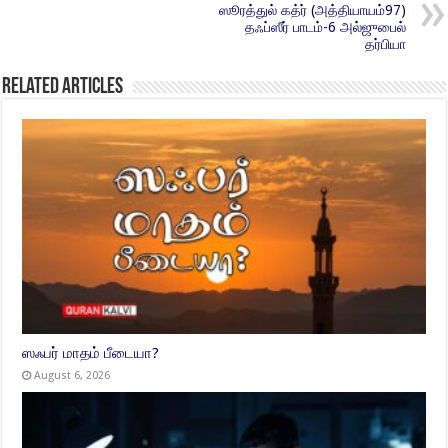
ஸூரத்துல் கத்ர் (அத்தியாயம்97)
தஃப்ஸீர் பாடம்-6 அல்ஜுபைல்
தர்பியா
Related Articles
ஸஃபர் மாதம் பீடையா?
August 6, 2026