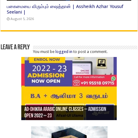
பகைமையை விரும்பும் ஷைத்தான் | Assheikh Azhar Yousuf
Seelani |
August 5, 2026
Leave a Reply
You must be
logged in
to post a comment.
Ad-Dhikra Arabic Online Classes – Admission
ரியாத் ஜும்ஆ தமிழாக்கம், Jamia Al Hajiri
Open 2022 – 23
Ad-Dhikra Arabic Online Classes – BA Arabic
AD DHIKRA ARABIC COLLEGE ADMISSION
Masjid (Kuwait Masjid), Malaz, Riyadh