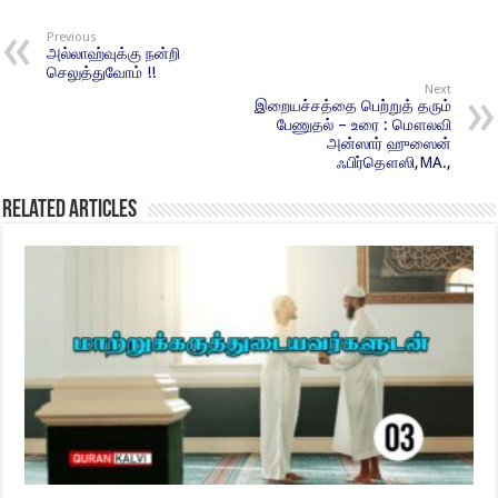
Previous
அல்லாஹ்வுக்கு நன்றி
செலுத்துவோம் !!
Next
இறையச்சத்தை பெற்றுத் தரும்
பேணுதல் – உரை : மௌலவி
அன்ஸார் ஹுஸைன்
ஃபிர்தௌஸி,MA.,
Related Articles