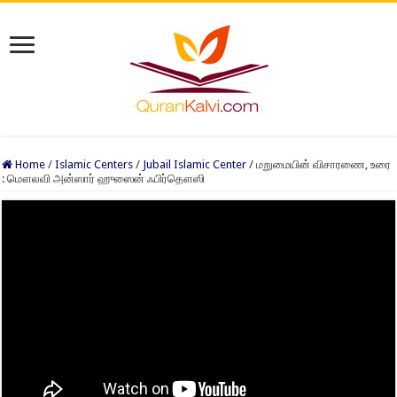
Home
/
Islamic Centers
/
Jubail Islamic Center
/
மறுமையின் விசாரணை, உரை
: மௌலவி அன்ஸார் ஹுஸைன் ஃபிர்தௌஸி