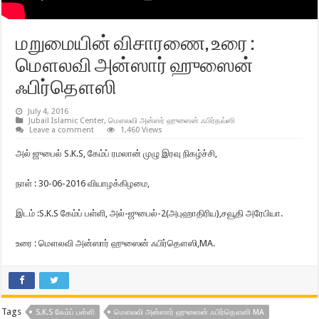
மறுமையின் விசாரணை, உரை :
மௌலவி அன்ஸார் ஹுஸைன்
ஃபிர்தௌஸி
July 4, 2016
Jubail Islamic Center
,
மௌலவி அன்ஸர் ஹுஸைன் ஃபிர்தவ்ஸி
Leave a comment
1,460 Views
அல் ஜுபைல் S.K.S, கேம்ப் ரமலான் முழு இரவு நிகழ்ச்சி,
நாள் : 30-06-2016 வியாழக்கிழமை,
இடம் :S.K.S கேம்ப் பள்ளி, அல்-ஜுபைல்-2(அபுஹாதிரிய),சவூதி அரேபியா.
உரை : மௌலவி அன்ஸார் ஹுஸைன் ஃபிர்தௌஸி,MA.
Tags
S.K.S கேம்ப் பள்ளி
மௌலவி அன்ஸார் ஹுஸைன் ஃபிர்தௌஸி MA