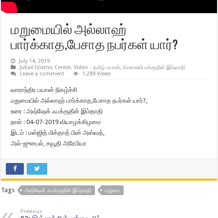
மறுமையில் அல்லாஹ்
பார்க்காத,பேசாத நபர்கள் யார்?
July 14, 2019
Jubail Islamic Center
,
Video - தமிழ் பயான்
,
மெளலவி பக்ரூதீன் இம்தாதி
Leave a comment
1,289 Views
வாராந்திர பயான் நிகழ்ச்சி
மறுமையில் அல்லாஹ் பார்க்காத,பேசாத நபர்கள் யார்?,
உரை : அஷ்ஷேக் ஃபக்ரூதீன் இம்தாதி
நாள் : 04-07-2019 வியாழக்கிழமை
இடம் : மஸ்ஜித் மிக்தாத் பின் அஸ்வத்,
அல்-ஜுபைல், சவூதி அரேபியா
Tags
அஷ்ஷேக் ஃபக்ரூதீன் இம்தாதி
மறுமை
Previous