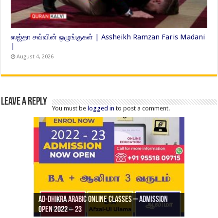
ஸஜ்தா சவ்வின் ஒழுங்குகள் | Assheikh Ramzan Faris Madani
|
August 4, 2026
Leave a Reply
You must be
logged in
to post a comment.
Ad-Dhikra Arabic Online Classes – Admission
ரியாத் ஜும்ஆ தமிழாக்கம், Jamia Al Hajiri
Open 2022 – 23
Ad-Dhikra Arabic Online Classes – BA Arabic
AD DHIKRA ARABIC COLLEGE ADMISSION
Masjid (Kuwait Masjid), Malaz, Riyadh