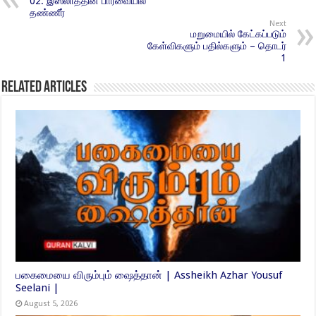
02: இஸ்லாத்தின் பார்வையில்
தண்ணீர்
Next
மறுமையில் கேட்கப்படும்
கேள்விகளும் பதில்களும் – தொடர்
1
Related Articles
பகைமையை விரும்பும் ஷைத்தான் | Assheikh Azhar Yousuf
Seelani |
August 5, 2026