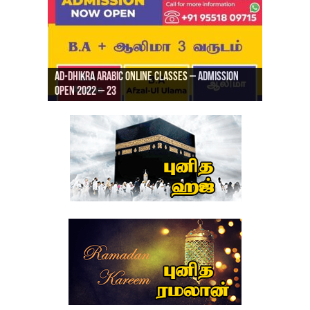
Ad-Dhikra Arabic Online Classes – Admission
ரியாத் ஜும்ஆ தமிழாக்கம், Jamia Al Hajiri
Open 2022 – 23
Ad-Dhikra Arabic Online Classes – BA Arabic
AD DHIKRA ARABIC COLLEGE ADMISSION
Masjid (Kuwait Masjid), Malaz, Riyadh