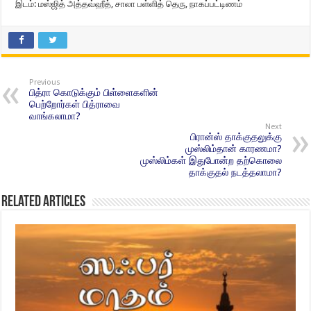
இடம்: மஸ்ஜித் அத்தவ்ஹீத், சாலா பள்ளித் தெரு, நாகப்பட்டிணம்
Previous
பித்ரா கொடுக்கும் பிள்ளைகளின்
பெற்றோர்கள் பித்ராவை
வாங்கலாமா?
Next
பிரான்ஸ் தாக்குதலுக்கு
முஸ்லிம்தான் காரணமா?
முஸ்லிம்கள் இதுபோன்ற தற்கொலை
தாக்குதல் நடத்தலாமா?
Related Articles