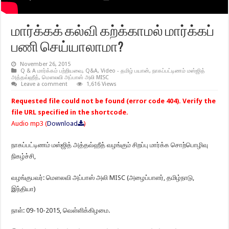
மார்க்கக் கல்வி கற்க்காமல் மார்க்கப்
பணி செய்யாலாமா?
November 26, 2015
Q & A மார்க்கம் பற்றியவை
,
Q&A
,
Video - தமிழ் பயான்
,
நாகப்பட்டிணம் மஸ்ஜித்
அத்தவ்ஹீத்
,
மௌலவி அப்பாஸ் அலி MISC
Leave a comment
1,616 Views
Requested file could not be found (error code 404). Verify the
file URL specified in the shortcode.
Audio mp3 (
Download
)
நாகப்பட்டிணம் மஸ்ஜித் அத்தவ்ஹீத் வழங்கும் சிறப்பு மார்க்க சொற்பொழிவு
நிகழ்ச்சி,
வழங்குபவர்: மௌலவி அப்பாஸ் அலி MISC (அழைப்பாளர், தமிழ்நாடு,
இந்தியா)
நாள்: 09-10-2015, வெள்ளிக்கிழமை.