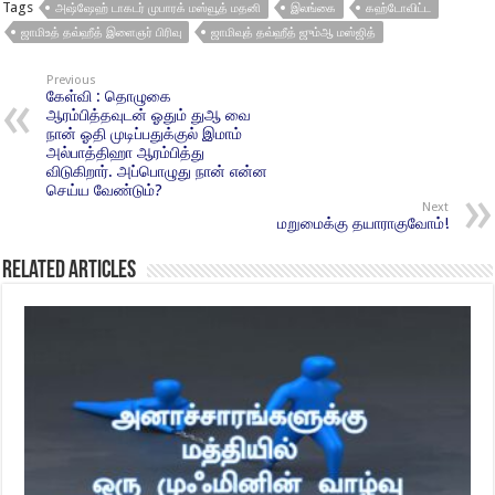
Tags
அஷ்ஷேஹ் டாகடர் முபாரக் மஸ்வூத் மதனி
இலங்கை
கஹ்டோவிட்ட
ஜாமிஉத் தவ்ஹீத் இளைஞர் பிரிவு
ஜாமிவுத் தவ்ஹீத் ஜும்ஆ மஸ்ஜித்
Previous
கேள்வி : தொழுகை
ஆரம்பித்தவுடன் ஓதும் துஆ வை
நான் ஓதி முடிப்பதுக்குல் இமாம்
அல்பாத்திஹா ஆரம்பித்து
விடுகிறார். அப்பொழுது நான் என்ன
செய்ய வேண்டும்?
Next
மறுமைக்கு தயாராகுவோம்!
Related Articles