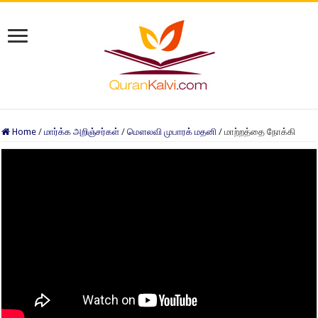
Home
/
மார்க்க அறிஞ்சர்கள்
/
மௌலவி முபாரக் மதனி
/
மாற்றத்தை நோக்கி