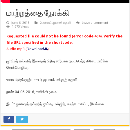
மாற்றத்தை நோக்கி
June 6, 2016
மௌலவி முபாரக் மதனி
Leave a comment
1,675 Views
Requested file could not be found (error code 404). Verify the
file URL specified in the shortcode.
Audio mp3 (
Download
)
ஜாமிஉத் தவ்ஹீத் இளைஞர் பிரிவு சார்பாக நடைபெற்ற விசேட மார்க்க
சொற்பொழிவு,
உரை: அஷ்ஷேஹ் டாகடர் முபாரக் மஸ்வூத் மதனி
நாள்: 04-06-2016, சனிக்கிழமை.
இடம்: ஜாமிவுத் தவ்ஹீத் ஜும்ஆ மஸ்ஜித், கஹ்டோவிட்ட, இலங்கை