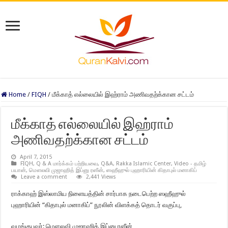
Home
/
FIQH
/
மீக்காத் எல்லையில் இஹ்ராம் அணிவதற்க்கான சட்டம்
மீக்காத் எல்லையில் இஹ்ராம்
அணிவதற்க்கான சட்டம்
April 7, 2015
FIQH
,
Q & A மார்க்கம் பற்றியவை
,
Q&A
,
Rakka Islamic Center
,
Video - தமிழ்
பயான்
,
மௌலவி முஜாஹித் இப்னு ரஸீன்
,
ஸஹீஹுல் புஹாரியின் கிதாபுல் மனாகிப்
Leave a comment
2,441 Views
ராக்காஹ் இஸ்லாமிய நிளையத்தின் சார்பாக நடைபெற்ற ஸஹீஹுல்
புஹாரியின் “கிதாபுல் மனாகிப்” நூலின் விளக்கத் தொடர் வகுப்பு,
வழங்குபவர்: மௌலவி முஜாஹித் இப்னு ரஸீன்,