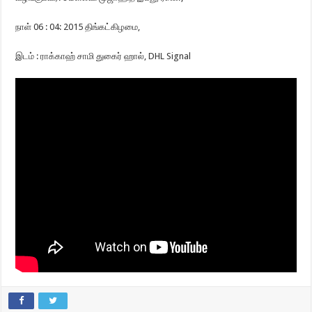
நாள் 06 : 04: 2015 திங்கட்கிழமை,
இடம் : ராக்காஹ் சாமி துகைர் ஹால், DHL Signal