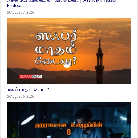
இஸ்லாமிய பார்வையில் றபீஉல் அவ்வல் | Assheikh Yasser
Firdousi |
August 7, 2026
ஸஃபர் மாதம் பீடையா?
August 6, 2026