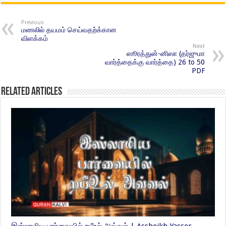
Previous
மணலில் தயமம் செய்வதற்க்கான
விளக்கம்
Next
ஸூரத்துன்-னிஸா (தர்ஜுமா
வார்த்தைக்கு வார்த்தை) 26 to 50
PDF
Related Articles