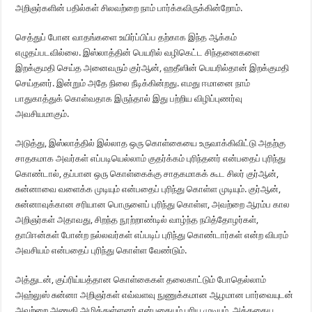
அறிஞர்களின் பதில்கள் சிலவற்றை நாம் பார்க்கவிருக்கின்றோம்.
செத்துப் போன வாதங்களை உயிர்ப்பிப்ப தற்காக இந்த ஆக்கம்
எழுதப்படவில்லை. இஸ்லாத்தின் பெயரில் வழிகெட்ட சிந்தனைகளை
இறக்குமதி செய்த அனைவரும் குர்ஆன், ஹதீஸின் பெயரில்தான் இறக்குமதி
செய்தனர். இன்றும் அதே நிலை நீடிக்கின்றது. எமது ஈமானை நாம்
பாதுகாத்துக் கொள்வதாக இருந்தால் இது பற்றிய விழிப்புணர்வு
அவசியமாகும்.
அடுத்து, இஸ்லாத்தில் இல்லாத ஒரு கொள்கையை உருவாக்கிவிட்டு அதற்கு
சாதகமாக அவர்கள் எப்படியெல்லாம் குதர்க்கம் புரிந்தனர் என்பதைப் புரிந்து
கொண்டால், தப்பான ஒரு கொள்கைக்கு சாதகமாகக் கூட சிலர் குர்ஆன்,
சுன்னாவை வளைக்க முடியும் என்பதைப் புரிந்து கொள்ள முடியும். குர்ஆன்,
சுன்னாவுக்கான சரியான பொருளைப் புரிந்து கொள்ள, அவற்றை ஆரம்ப கால
அறிஞர்கள் அதாவது, சிறந்த நூற்றாண்டில் வாழ்ந்த நபித்தோழர்கள்,
தாபிஈன்கள் போன்ற நல்லவர்கள் எப்படிப் புரிந்து கொண்டார்கள் என்ற விபரம்
அவசியம் என்பதைப் புரிந்து கொள்ள வேண்டும்.
அத்துடன், குப்ரிய்யத்தான கொள்கைகள் தலைகாட்டும் போதெல்லாம்
அஹ்லுஸ் சுன்னா அறிஞர்கள் எவ்வளவு நுணுக்கமான ஆழமான பார்வையுடன்
அவற்றை அணுகி அழித்துள்ளனர் என்பதையும் புரிய முடியும். அத்தகைய