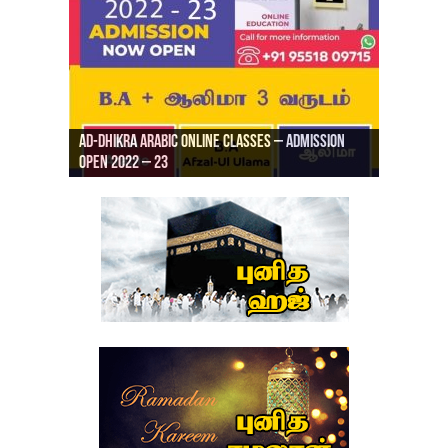
Ad-Dhikra Arabic Online Classes – Admission
ரியாத் ஜும்ஆ தமிழாக்கம், Jamia Al Hajiri
Open 2022 – 23
Ad-Dhikra Arabic Online Classes – BA Arabic
AD DHIKRA ARABIC COLLEGE ADMISSION
Masjid (Kuwait Masjid), Malaz, Riyadh