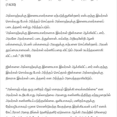
(14:30)
அல்லாஹ்வுக்கு இணையாளர்களை ஏற்படுத்துகின்றனர் என்பதற்கு இவர்கள்
சொல்வது போல் அர்த்தம் செய்தால் அல்லாஹ்வுக்கு இணையாளர்களைப்
படைத்தனர் என்று அர்த்தப்படும்.
‘அல்லாஹ்வுக்கு இணையாளர்களாக இவர்கள் ஜின்களை ஆக்கிவிட்டனர்.
அவனே அவர்களைப் படைத்துள்ளான். எவ்வித அறிவுமின்றி ஆண்
மக்களையும், பெண் மக்களையும் அவனுக்கு கற்பனை செய்கின்றனர். அவன்
தூய்மையானவன். அவர்கள் வர்ணிப்பதை விட்டும் அவன் உயர்ந்தவனாகி
விட்டான்.” (6:100)
ஜின்களை அல்லாஹ்வுக்கு இணையாக இவர்கள் ஆக்கிவிட்டனர் என்பதற்கு
இவர்கள் சொல்வது போல் அர்த்தம் செய்தால் ஜின்களை அல்லாஹ்வுக்கு
நிகராக இவர்கள் படைத்தனர் என அர்த்தம் அமைந்ததாகிவிடும்.
”அல்லாஹ் எந்த ஒரு மனிதர் மீதும் எதையும் இறக்கி வைக்கவில்லை” என
அவர்கள் கூறியபோது அல்லாஹ்வை அவனது கண்ணியத்திற்கு ஏற்றமுறையில்
அவர்கள் கண்ணியப்படுத்தவில்லை. ஒளியாகவும், மனிதர்களுக்கு
நேர்வழியாகவும் மூஸா கொண்டுவந்த வேதத்தை இறக்கியவன் யார்? எனக்
கேட்பீராக! அதை நீங்கள் (தனித்தனி) ஏடுகளாக ஆக்கி அவற்றில் (சிலதை)