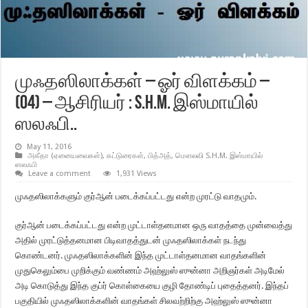
முஃதஸிலாக்கள் – ஓர் விளக்கம் –
(04) – ஆசிரியர் : S.H.M. இஸ்மாயில்
ஸலஃபி..
May 11, 2016
அகீதா (ஏனையவைகள்)
,
கட்டுரைகள்
,
பித்அத்
,
மௌலவி S.H.M. இஸ்மாயில்
ஸலஃபி
Leave a comment
1,931 Views
முஃதஸிலாக்களும் குர்ஆன் படைக்கப்பட்டது என்ற முரட்டு வாதமும்.
குர்ஆன் படைக்கப்பட்டது என்ற முட்டாள்தனமான ஒரு வாதத்தை முன்வைத்து
அதில் முரட்டுத்தனமான பிடிவாதத்துடன் முஃதஸிலாக்கள் நடந்து
கொண்டனர். முஃதஸிலாக்களின் இந்த முட்டாள்தனமான வாதங்களின்
முதுகெலும்பை முறிக்கும் வண்ணம் அஹ்லுஸ் ஸுன்னா அறிஞர்கள் அடிமேல்
அடி கொடுத்து இந்த குப்ர் கொள்கையை குழி தோண்டிப் புதைத்தனர். இந்தப்
பகுதியில் முஃதஸிலாக்களின் வாதங்கள் சிலவற்றிற்கு அஹ்லுஸ் ஸுன்னா