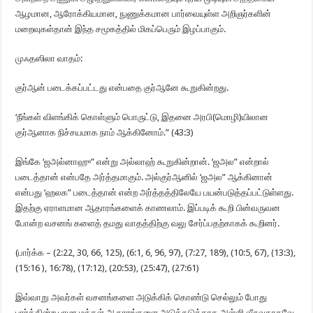
ஆழமான, ஆரோக்கியமான, நுணுக்கமான பார்வையுள்ள அறிஞர்களின்
மறைவுகள்தான் இந்த சமூகத்தில் மிகப்பெரும் இழப்பாகும்.
முஃதஸிலா வாதம்:
குர்ஆன் படைக்கப்பட்டது என்பதை குர்ஆனே கூறுகின்றது.
‘நீங்கள் விளங்கிக் கொள்ளும் பொருட்டு, இதனை அரபி(மொழி)யிலான
குர்ஆனாக நிச்சயமாக நாம் ஆக்கினோம்.” (43:3)
இங்கே ‘ஜஅல்னாஹு” என்று அல்லாஹ் கூறுகின்றான். ‘ஜஅல” என்றால்
படைத்தான் என்பதே அர்த்தமாகும். அல்குர்ஆனில் ‘ஜஅல” ஆக்கினான்
என்பது ‘ஹலக” படைத்தான் என்ற அர்த்தத்திலேயே பயன்படுத்தப்பட்டுள்ளது.
இதற்கு ஏராளமான ஆதாரங்களைக் காணலாம். இப்படிக் கூறி பின்வருவன
போன்ற வசனங் களைத் தமது வாதத்திற்கு வலு சேர்ப்பதற்காகக் கூறினர்.
(பார்க்க – (2:22, 30, 66, 125), (6:1, 6, 96, 97), (7:27, 189), (10:5, 67), (13:3),
(15:16 ), 16:78), (17:12), (20:53), (25:47), (27:61)
இவ்வாறு அவர்கள் வசனங்களை அடுக்கிக் கொண்டு செல்லும் போது
பார்க்கின்ற பாமர மக்கள் ஆதாரங்களை அடுக்கடுக்காக அள்ளி வீசுவதாகவே