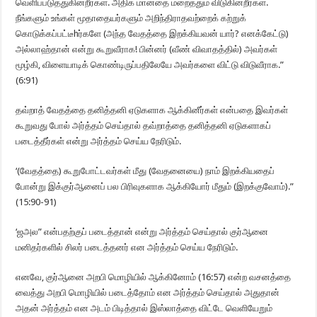
வெளிப்படுத்துகின்றீர்கள். அதிக மானதை மறைத்தும் விடுகின்றீர்கள்.
நீங்களும் உங்கள் மூதாதையர்களும் அறிந்திராதவற்றைக் கற்றுக்
கொடுக்கப்பட்டீhர்களே (அந்த வேதத்தை இறக்கியவன் யார்? எனக்கேட்டு)
அல்லாஹ்தான் என்று கூறுவீராக! பின்னர் (வீண் விவாதத்தில்) அவர்கள்
மூழ்கி, விளையாடிக் கொண்டிருப்பதிலேயே அவர்களை விட்டு விடுவீராக.”
(6:91)
தவ்றாத் வேதத்தை தனித்தனி ஏடுகளாக ஆக்கினீர்கள் என்பதை இவர்கள்
கூறுவது போல் அர்த்தம் செய்தால் தவ்றாத்தை தனித்தனி ஏடுகளாகப்
படைத்தீர்கள் என்று அர்த்தம் செய்ய நேரிடும்.
‘(வேதத்தை) கூறுபோட்டவர்கள் மீது (வேதனையை) நாம் இறக்கியதைப்
போன்று இக்குர்ஆனைப் பல பிரிவுகளாக ஆக்கியோர் மீதும் (இறக்குவோம்).”
(15:90-91)
‘ஜஅல” என்பதற்குப் படைத்தான் என்று அர்த்தம் செய்தால் குர்ஆனை
மனிதர்களில் சிலர் படைத்தனர் என அர்த்தம் செய்ய நேரிடும்.
எனவே, குர்ஆனை அறபி மொழியில் ஆக்கினோம் (16:57) என்ற வசனத்தை
வைத்து அறபி மொழியில் படைத்தோம் என அர்த்தம் செய்தால் அதுதான்
அதன் அர்த்தம் என அடம் பிடித்தால் இஸ்லாத்தை விட்டே வெளியேறும்