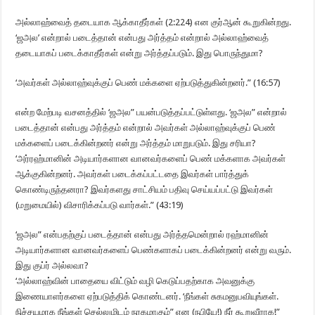
அல்லாஹ்வைத் தடையாக ஆக்காதீர்கள் (2:224) என குர்ஆன் கூறுகின்றது.
‘ஜஅல’ என்றால் படைத்தான் என்பது அர்த்தம் என்றால் அல்லாஹ்வைத்
தடையாகப் படைக்காதீர்கள் என்று அர்த்தப்படும். இது பொருந்துமா?
‘அவர்கள் அல்லாஹ்வுக்குப் பெண் மக்களை ஏற்படுத்துகின்றனர்.” (16:57)
என்ற மேற்படி வசனத்தில் ‘ஜஅல” பயன்படுத்தப்பட்டுள்ளது. ‘ஜஅல” என்றால்
படைத்தான் என்பது அர்த்தம் என்றால் அவர்கள் அல்லாஹ்வுக்குப் பெண்
மக்களைப் படைக்கின்றனர் என்று அர்த்தம் மாறுபடும். இது சரியா?
‘அர்ரஹ்மானின் அடியார்களான வானவர்களைப் பெண் மக்களாக அவர்கள்
ஆக்குகின்றனர். அவர்கள் படைக்கப்பட்டதை இவர்கள் பார்த்துக்
கொண்டிருந்தனரா? இவர்களது சாட்சியம் பதிவு செய்யப்பட்டு இவர்கள்
(மறுமையில்) விசாரிக்கப்படு வார்கள்.” (43:19)
‘ஜஅல” என்பதற்குப் படைத்தான் என்பது அர்த்தமென்றால் ரஹ்மானின்
அடியார்களான வானவர்களைப் பெண்களாகப் படைக்கின்றனர் என்று வரும்.
இது குப்ர் அல்லவா?
‘அல்லாஹ்வின் பாதையை விட்டும் வழி கெடுப்பதற்காக அவனுக்கு
இணையாளர்களை ஏற்படுத்திக் கொண்டனர். ‘நீங்கள் சுகமனுபவியுங்கள்.
நிச்சயமாக நீங்கள் செல்லுமிடம் நரகமாகும்” என (நபியே!) நீர் கூறுவீராக!”