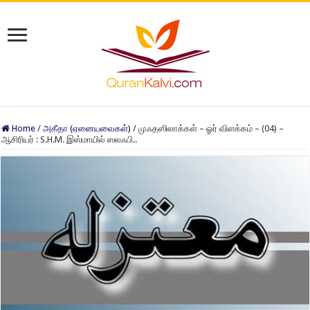
Home
/
அகீதா (ஏனையவைகள்)
/
முஃதஸிலாக்கள் – ஓர் விளக்கம் – (04) –
ஆசிரியர் : S.H.M. இஸ்மாயில் ஸலஃபி..