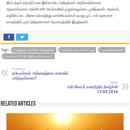
நிர்ப்பந்தம் ஏற்படும் என இஸ்லாமிய அறிஞர்கள் அடுக்கடுக்கான
ஆதாரங்களை அள்ளி வீசி அவர்களின் முதுகெலும்பை முறித்தனர். ஆனால்,
வழிகேட்டை விலை கொடுத்து வாங்கியவர்கள் தமது முட்டாள் தனமான
வாதத்தில் முரட்டுத்தனமான பிடிவாதத்தில் இருந்தனர்.
Tags
அஹ்லுஸ் ஸுன்னா அறிஞர்கள்
குர்ஆன் படைக்கப்பட்டது
முஃதஸிலாக்கள்
மௌலவி S.H.M. இஸ்மாயில் ஸலஃபி
Previous
நபியவர்கள் அல்லாஹ்வை கனவில்
பார்த்தார்களா?
Next
அல்-கோபர் வாராந்திர நிகழ்ச்சி
12:05:2016
Related Articles