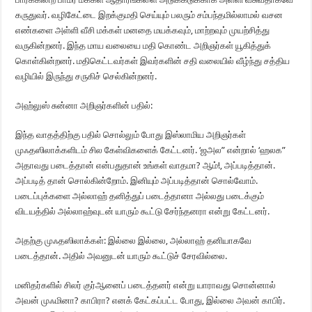
கருதுவர். வழிகேட்டை இறக்குமதி செய்யும் பலரும் சம்பந்தமில்லாமல் வசன
எண்களை அள்ளி வீசி மக்கள் மனதை மயக்கவும், மாற்றவும் முயற்சித்து
வருகின்றனர். இந்த மாய வலையை மதி கொண்ட அறிஞர்கள் யூகித்துக்
கொள்கின்றனர். மதிகெட்டவர்கள் இவர்களின் சதி வலையில் வீழ்ந்து சத்திய
வழியில் இருந்து சருகிச் செல்கின்றனர்.
அஹ்லுஸ் சுன்னா அறிஞர்களின் பதில்:
இந்த வாதத்திற்கு பதில் சொல்லும் போது இஸ்லாமிய அறிஞர்கள்
முஃதஸிலாக்களிடம் சில கேள்விகளைக் கேட்டனர். ‘ஜஅல” என்றால் ‘ஹலக”
அதாவது படைத்தான் என்பதுதான் உங்கள் வாதமா? ஆம்!, அப்படித்தான்.
அப்படித் தான் சொல்கின்றோம். இனியும் அப்படித்தான் சொல்வோம்.
படைப்புக்களை அல்லாஹ் தனித்துப் படைத்தானா அல்லது படைக்கும்
விடயத்தில் அல்லாஹ்வுடன் யாரும் கூட்டு சேர்ந்தனரா என்று கேட்டனர்.
அதற்கு முஃதஸிலாக்கள்: இல்லை இல்லை, அல்லாஹ் தனியாகவே
படைத்தான். அதில் அவனுடன் யாரும் கூட்டுச் சேரவில்லை.
மனிதர்களில் சிலர் குர்ஆனைப் படைத்தனர் என்று யாராவது சொன்னால்
அவன் முஃமினா? காபிரா? எனக் கேட்கப்பட்ட போது, இல்லை அவன் காபிர்.