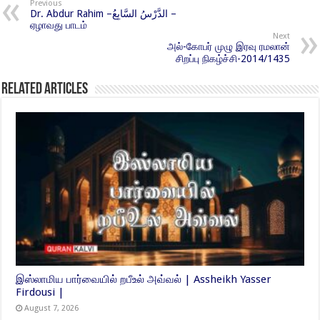
Previous
Dr. Abdur Rahim –الدَّرْسُ السَّابِعُ –
ஏழாவது பாடம்
Next
அல்-கோபர் முழு இரவு ரமலான்
சிறப்பு நிகழ்ச்சி-2014/1435
Related Articles
இஸ்லாமிய பார்வையில் றபீஉல் அவ்வல் | Assheikh Yasser
Firdousi |
August 7, 2026