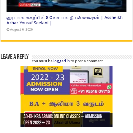
ஹராமான உழைப்பின் 8 மோசமான தீய விளைவுகள் | Assheikh
Azhar Yousuf Seelani |
August 6, 2026
Leave a Reply
You must be
logged in
to post a comment.
Ad-Dhikra Arabic Online Classes – Admission
ரியாத் ஜும்ஆ தமிழாக்கம், Jamia Al Hajiri
Open 2022 – 23
Ad-Dhikra Arabic Online Classes – BA Arabic
AD DHIKRA ARABIC COLLEGE ADMISSION
Masjid (Kuwait Masjid), Malaz, Riyadh