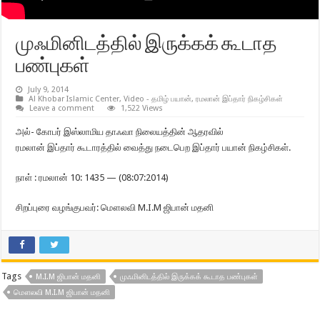
முஃமினிடத்தில் இருக்கக் கூடாத
பண்புகள்
July 9, 2014
Al Khobar Islamic Center
,
Video - தமிழ் பயான்
,
ரமலான் இப்தார் நிகழ்சிகள்
Leave a comment
1,522 Views
அல்- கோபர் இஸ்லாமிய தாஃவா நிலையத்தின் ஆதரவில்
ரமலான் இப்தார் கூடாரத்தில் வைத்து நடைபெற இப்தார் பயான் நிகழ்சிகள்.
நாள் : ரமலான் 10: 1435 — (08:07:2014)
சிறப்புரை வழங்குபவர்: மௌலவி M.I.M ஜிபான் மதனி
Tags
M.I.M ஜிபான் மதனி
முஃமினிடத்தில் இருக்கக் கூடாத பண்புகள்
மௌலவி M.I.M ஜிபான் மதனி