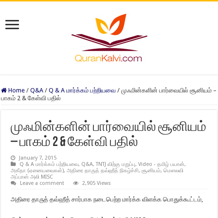
Home
/
Q&A
/
Q & A மார்க்கம் பற்றியவை
/
முஃமின்களின் பார்வையில் சூனியம் –
பாகம் 2 & கேள்வி பதில்
முஃமின்களின் பார்வையில் சூனியம்
– பாகம் 2 & கேள்வி பதில்
January 7, 2015
Q & A மார்க்கம் பற்றியவை
,
Q&A
,
TNTJ விற்கு மறுப்பு
,
Video - தமிழ் பயான்
,
அகீதா (ஏனையவைகள்)
,
அதிரை தாருத் தவ்ஹீத் நிகழ்ச்சி
,
சூனியம்
,
மௌலவி
அப்பாஸ் அலி MISC
Leave a comment
2,905 Views
அதிரை தாருத் தவ்ஹீத் சார்பாக நடைபெற்ற மார்க்க விளக்க பொதுக்கூட்டம்,