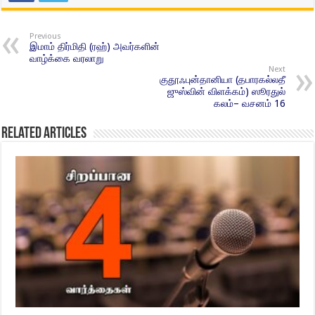
Previous
இமாம் திர்மிதி (ரஹ்) அவர்களின்
வாழ்க்கை வரலாறு
Next
குதூஃபுன்தானியா (தபாரகல்லதீ
ஜுஸ்வின் விளக்கம்) ஸூரதுல்
கலம்– வசனம் 16
Related Articles