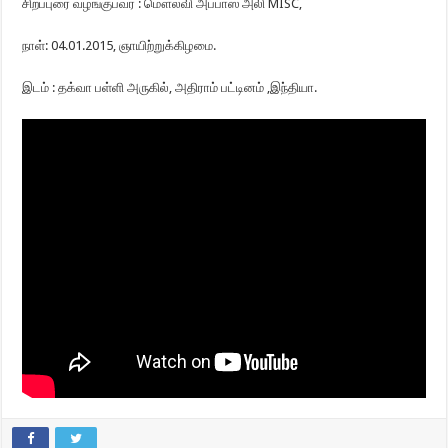
சிறப்புரை வழங்குபவர் : மௌலவி அப்பாஸ் அலி MISC,
நாள்: 04.01.2015, ஞாயிற்றுக்கிழமை.
இடம் : தக்வா பள்ளி அருகில், அதிராம் பட்டினம் ,இந்தியா.