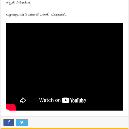
சவூதி அரேபியா.
வழங்குபவர் மௌலவி யாஸிர் ஃபிர்தவ்ஸி