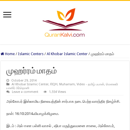
Home
/
Islamic Centers
/
Al Khobar Islamic Center
/
முஹர்ரம் மாதம்
முஹர்ரம் மாதம்
October 29, 2014
Al Khobar Islamic Center
,
FIQH
,
Muharram
,
Video - தமிழ் பயான்
,
மௌலவி
யாஸிர் பிர்தொஸி
Leave a comment
1,554 Views
அல்கோபர் இஸ்லாமிய நிலையத்தின் சார்பாக நடைபெற்ற வாரந்திர நிகழ்ச்சி.
நாள்: 16:10:2014.வியாழக்கிழமை.
இடம் : அல்-ஈஸா பள்ளி வாசல் , ஷிபா மருத்துவமனை சாலை, அல்கோபர்,