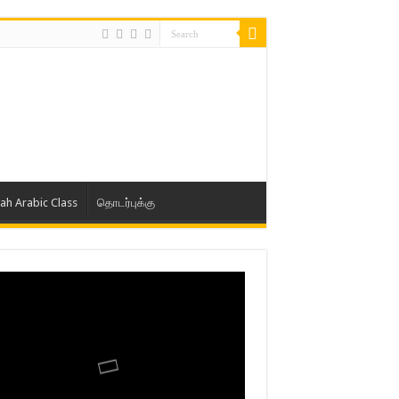
lah Arabic Class
தொடர்புக்கு
ாத் ஜும்ஆ தமிழாக்கம், Jamia Al