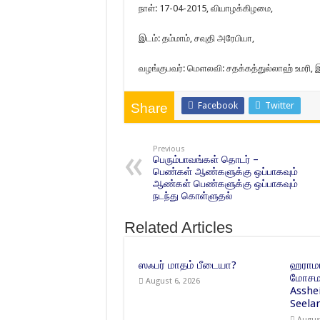
நாள்: 17-04-2015, வியாழக்கிழமை,
இடம்: தம்மாம், சவுதி அரேபியா,
வழங்குபவர்: மௌலவி: சதக்கத்துல்லாஹ் உமரி, 
Facebook
Twitter
Share
Previous
பெரும்பாவங்கள் தொடர் –
பெண்கள் ஆண்களுக்கு ஒப்பாகவும்
ஆண்கள் பெண்களுக்கு ஒப்பாகவும்
நடந்து கொள்ளுதல்
Related Articles
ஸஃபர் மாதம் பீடையா?
ஹராமா
மோசமா
August 6, 2026
Asshe
Seelan
Augus