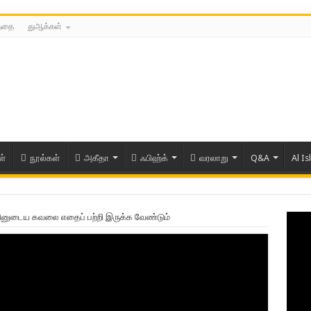
த்தை
துஆக்கள்
ள்
நூல்கள்
அகீதா
ஃபிஹ்க்
வரலாறு
Q&A
Al Is
ினுடைய கவலை எதைப் பற்றி இருக்க வேண்டும்
ரிய