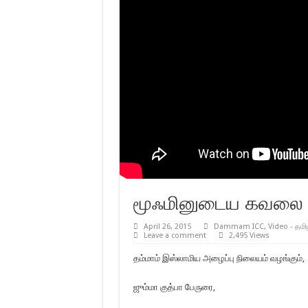
மூஃமினுடைய கவலை எத
April 26, 2015
Dammam ICC
,
Video - தமி
Leave a comment
2,495 Views
தம்மாம் இஸ்லாமிய அழைப்பு நிலையம் வழங்கும்,
ஜும்மா குத்பா பேருரை,