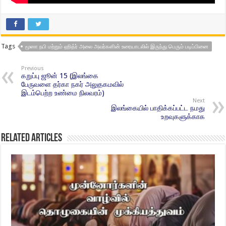
Tags
மூஸா நபி மற்றும் ஹித்ர் அலை அவர்களின் உரையாடலில் இருந்து பெரும் படிப்பினை
Previous
கறுப்பு ஜூன் 15 (இலங்கை
பேருவளை தர்கா நகர் அலுதகமவில்
இடம்பெற்ற உண்மை நிலவரம்)
Next
இலங்கையில் பாதிக்கப்பட்ட நமது
உறவுகளுக்காக
Related Articles