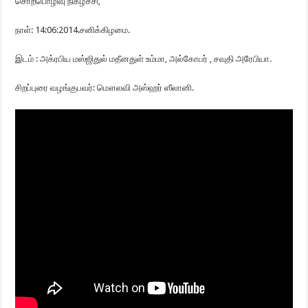
சொற்பொழிவு நிகழ்ச்சி,
நாள்: 14:06:2014.சனிக்கிழமை.
இடம் : அக்ரபிய மஸ்ஜிதுல் மதீனதுள் உம்மா, அல்கோபர் , சவுதி அரேபியா.
சிறப்புரை வழங்குபவர்: மௌலவி அஸ்ஹர் ஸீலானி.