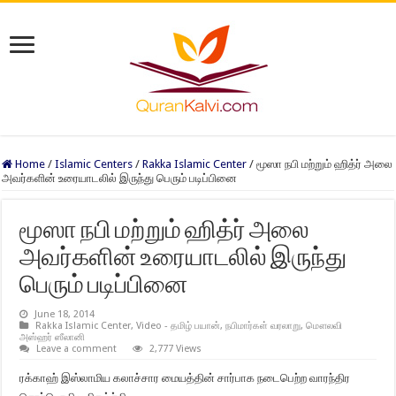
Home
/
Islamic Centers
/
Rakka Islamic Center
/
மூஸா நபி மற்றும் ஹித்ர் அலை
அவர்களின் உரையாடலில் இருந்து பெரும் படிப்பினை
மூஸா நபி மற்றும் ஹித்ர் அலை
அவர்களின் உரையாடலில் இருந்து
பெரும் படிப்பினை
June 18, 2014
Rakka Islamic Center
,
Video - தமிழ் பயான்
,
நபிமார்கள் வரலாறு
,
மௌலவி
அஸ்ஹர் ஸீலானி
Leave a comment
2,777 Views
ரக்காஹ் இஸ்லாமிய கலாச்சார மையத்தின் சார்பாக நடைபெற்ற வாரந்திர