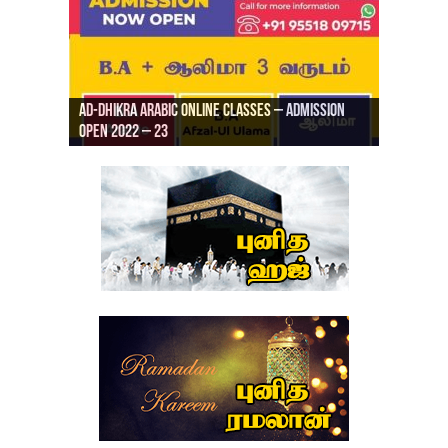
Ad-Dhikra Arabic Online Classes – Admission
ரியாத் ஜும்ஆ தமிழாக்கம், Jamia Al Hajiri
Open 2022 – 23
Ad-Dhikra Arabic Online Classes – BA Arabic
AD DHIKRA ARABIC COLLEGE ADMISSION
Masjid (Kuwait Masjid), Malaz, Riyadh