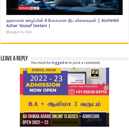
ஹராமான உழைப்பின் 8 மோசமான தீய விளைவுகள் | Assheikh
Azhar Yousuf Seelani |
August 6, 2026
Leave a Reply
You must be
logged in
to post a comment.
Ad-Dhikra Arabic Online Classes – Admission
ரியாத் ஜும்ஆ தமிழாக்கம், Jamia Al Hajiri
Open 2022 – 23
Ad-Dhikra Arabic Online Classes – BA Arabic
AD DHIKRA ARABIC COLLEGE ADMISSION
Masjid (Kuwait Masjid), Malaz, Riyadh