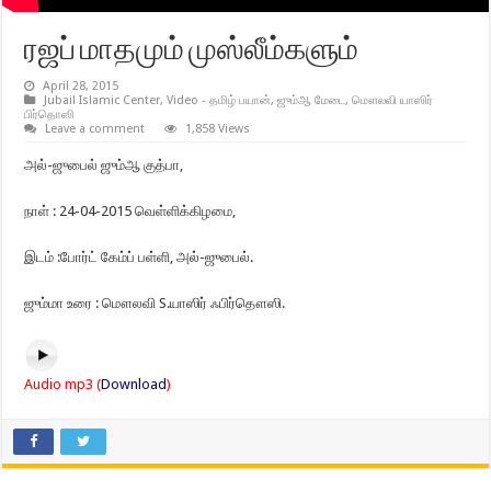
ரஜப் மாதமும் முஸ்லீம்களும்
April 28, 2015
Jubail Islamic Center
,
Video - தமிழ் பயான்
,
ஜும்ஆ மேடை
,
மௌலவி யாஸிர்
பிர்தொஸி
Leave a comment
1,858 Views
அல்-ஜுபைல் ஜும்ஆ குத்பா,
நாள் : 24-04-2015 வெள்ளிக்கிழமை,
இடம் :போர்ட் கேம்ப் பள்ளி, அல்-ஜுபைல்.
ஜும்மா உரை : மௌலவி S.யாஸிர் ஃபிர்தௌஸி.
Audio mp3 (
Download
)