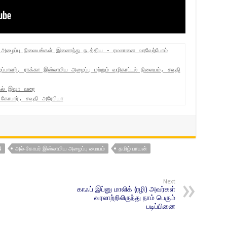
ய அழைப்பு நிலையங்கள் இணைந்து நடத்திய - ரமலானை வரவேற்போம்
பாளர், ராக்கா இஸ்லாமிய அழைப்பு மற்றும் வழிகாட்டல் நிலையம், சவுதி
தல் இஷா வரை
 கோபார், சவுதி அரேபியா
N
அல்-கோபர் இஸ்லாமிய அழைப்பு மையம்
தமிழ் பாயன்
Next
காஃப் இப்னு மாலிக் (ரழி) அவர்கள்
வரலாற்றிலிருந்து நாம் பெரும்
படிப்பினை