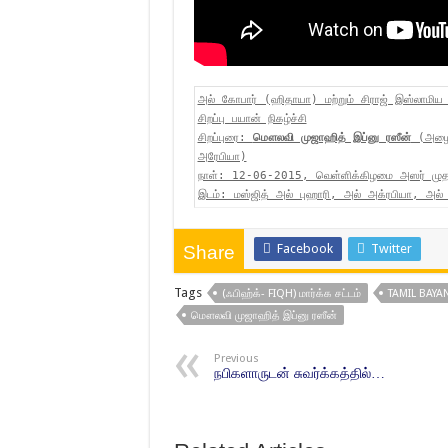
அல் கோபார் (ஹிதாயா) மற்றும் சிராஜ் இஸ்லாமி
சிறப்பு பயான் நிகழ்ச்சி
சிறப்புரை:
மௌலவி முஜாஹித் இப்னு ரஸீன்
(அழைப்
அரேபியா)
நாள்: 12-06-2015, வெள்ளிக்கிழமை அஸர் மு
இடம்: மஸ்ஜித் அல் புஹாரி, அல் அக்ரபியா, அல்
Facebook
Twitter
Share
Tags
(ஃபிஹ்க்- FIQH) மார்க்க சட்டம்
TAMIL BAYA
மௌலவி முஜாஹித் இப்னு ரஸீன்
Previous
நபிகளாருடன் சுவர்க்கத்தில்…