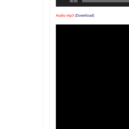
00:00
Player
Audio mp3 (
Download
)