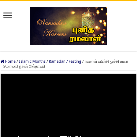
Home
/
Islamic Months
/
Ramadan / Fasting
/
ரமலான் பயிற்சி மூச்சி வரை
~மௌலவி நூஹ் அல்தாஃபி