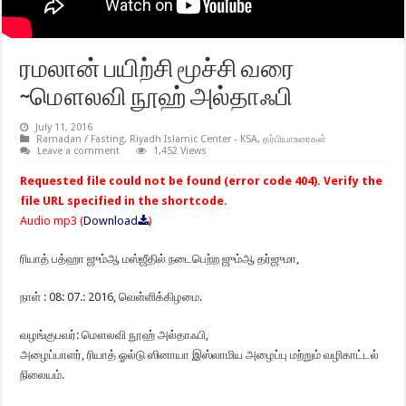
ரமலான் பயிற்சி மூச்சி வரை
~மௌலவி நூஹ் அல்தாஃபி
July 11, 2016
Ramadan / Fasting
,
Riyadh Islamic Center - KSA
,
தர்பியாஉரைகள்
Leave a comment
1,452 Views
Requested file could not be found (error code 404). Verify the
file URL specified in the shortcode.
Audio mp3 (
Download
)
ரியாத் பத்ஹா ஜும்ஆ மஸ்ஜீதில் நடைபெற்ற ஜும்ஆ தர்ஜுமா,
நாள் : 08: 07.: 2016, வெள்ளிக்கிழமை.
வழங்குபவர்: மௌலவி நூஹ் அல்தாஃபி,
அழைப்பாளர், ரியாத் ஓல்டு ஸினாயா இஸ்லாமிய அழைப்பு மற்றும் வழிகாட்டல்
நிலையம்.