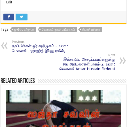
Edit
Tags
ஜும்ஆ தர்ஜுமா
மௌலவி நூஹ் அல்தாஃபி
ரியாத் பத்ஹா
Previous
தாபியீன்கள் ஓர் அறிமுகம் – உரை :
மெளலவி முஜாஹித் இப்னு ரஸீன்,
Next
இஸ்லாமிய அழைப்பாளர்களுக்கு
சில அறியுரைகள்,பாகம்-2, உரை :
மௌலவி Ansar Hussain Firdousi
Related Articles