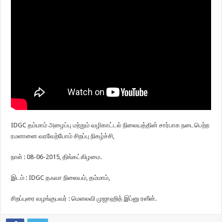
IDGC தம்மாம் அழைப்பு மற்றும் வழிகாட்டல் நிலையத்தின் சார்பாக நடைபெற்ற
ரமளானை வரவேற்போம் சிறப்பு நிகழ்ச்சி,
நாள் : 08-06-2015, திங்கட்கிழமை.
இடம் : IDGC தஃவா நிலையம், தம்மாம்,
சிறப்புரை வழங்குபவர் : மெளலவி முஜாஹித் இப்னு ரஸீன்.