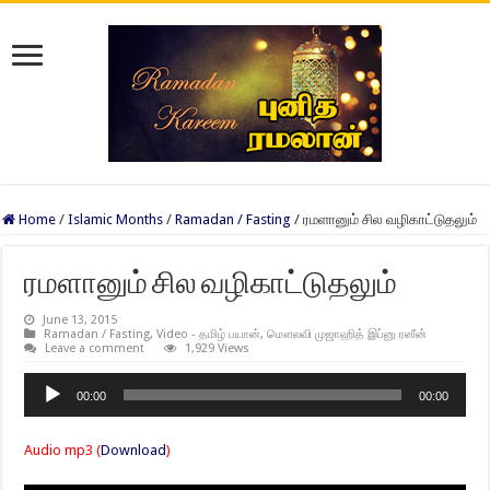
Home
/
Islamic Months
/
Ramadan / Fasting
/
ரமளானும் சில வழிகாட்டுதலும்
ரமளானும் சில வழிகாட்டுதலும்
June 13, 2015
Ramadan / Fasting
,
Video - தமிழ் பயான்
,
மௌலவி முஜாஹித் இப்னு ரஸீன்
Leave a comment
1,929 Views
Audio
00:00
00:00
Player
Audio mp3 (
Download
)