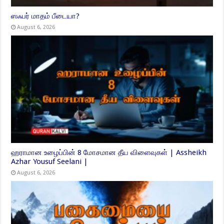
ஸஃபர் மாதம் பீடையா?
August 6, 2026
ஹராமான உழைப்பின் 8 மோசமான தீய விளைவுகள் | Assheikh
Azhar Yousuf Seelani |
August 6, 2026