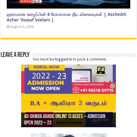
ஹராமான உழைப்பின் 8 மோசமான தீய விளைவுகள் | Assheikh
Azhar Yousuf Seelani |
August 6, 2026
Leave a Reply
You must be
logged in
to post a comment.
Ad-Dhikra Arabic Online Classes – Admission
ரியாத் ஜும்ஆ தமிழாக்கம், Jamia Al Hajiri
Open 2022 – 23
Ad-Dhikra Arabic Online Classes – BA Arabic
AD DHIKRA ARABIC COLLEGE ADMISSION
Masjid (Kuwait Masjid), Malaz, Riyadh