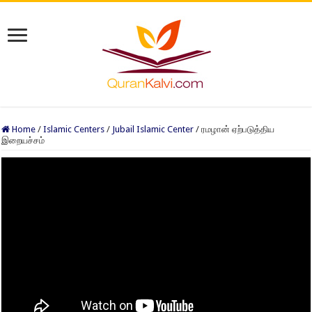
Home
/
Islamic Centers
/
Jubail Islamic Center
/
ரமழான் ஏற்படுத்திய
இறையச்சம்