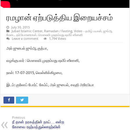
ரமழான் ஏற்படுத்திய இறையச்சம்
July 30, 2015
Jubail Islamic Center
,
Ramadan / Fasting
,
Video - தமிழ் பயான்
,
ஜும்ஆ
மேடை
,
தர்பியாஉரைகள்
,
மௌலவி முஹம்மது ஷமீம் ஸீலானி
Leave a comment
1,794 Views
அல் ஜுபைல் ஜும்ஆ குத்பா,
வழங்குபவர் : மௌலவி முஹம்மது ஷமீம் ஸீலானி,
நாள்: 17-07-2015, வெள்ளிக்கிழமை,
இடம்: குலோப் போர்ட் கேம்ப், அல் ஜுபைல், சவுதி அரேபியா
Previous
நீ தான் நரகத்தின் நாய்… என்ற
கோவை ரஹ்மத்துல்லாஹ்வின்