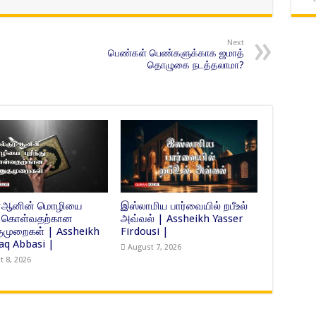
Next
பெண்கள் பெண்களுக்காக ஜமாத்
தொழுகை நடத்தலாமா?
ுர்ஆனின் மொழியை
இஸ்லாமிய பார்வையில் றபீஉல்
்து கொள்வதற்கான
அவ்வல் | Assheikh Yasser
முறைகள் | Assheikh
Firdousi |
Haq Abbasi |
August 7, 2026
t 8, 2026