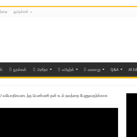
்த்தை
துஆக்கள்
ள்
நூல்கள்
அகீதா
ஃபிஹ்க்
வரலாறு
Q&A
Al Is
/
வயோதிகமடைந்த பெண்மனி தன் உடல் நலத்தை பேணுவதற்க்காக
ரிய