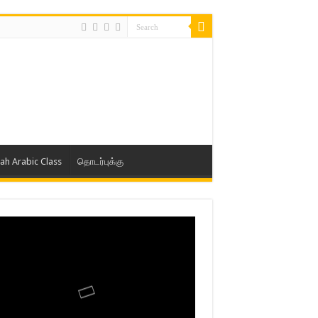
lah Arabic Class
தொடர்புக்கு
ாத் ஜும்ஆ தமிழாக்கம், Jamia Al