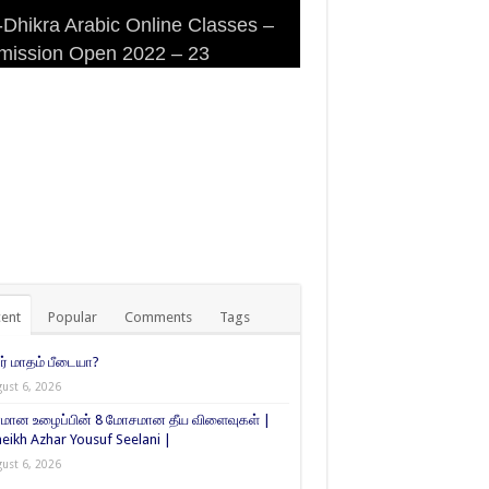
Dhikra Arabic Online Classes –
Dhikra Arabic Online Classes –
 DHIKRA ARABIC COLLEGE
iri Masjid (Kuwait Masjid), Malaz,
mission Open 2022 – 23
 Arabic
MISSION
yadh
ent
Popular
Comments
Tags
் மாதம் பீடையா?
ust 6, 2026
மான உழைப்பின் 8 மோசமான தீய விளைவுகள் |
eikh Azhar Yousuf Seelani |
ust 6, 2026