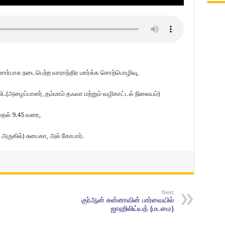
 சார்பாக நடைபெற்ற வாராந்திர மார்க்க சொற்பொழிவு,
ி..(அழைப்பாளர், தம்மாம் தஃவா மற்றும் வழிகாட்டல் நிலையம்)
ுதல் 9.45 வரை,
அருகில்) சுபைகா, அல் கோபார்.
Next
குர்ஆன் சுன்னாவின் பார்வையில்
ஜாஹிலிய்யத் (மடமை)