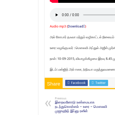
Audio mp3 (
Download
)
அல் கோபார் தஃவா மற்றும் வழிகாட்டல் நிலையம்
உரை: வழங்குபவர் : மௌலவி அப்துல் அஜீஸ் முர்ஸ
நாள்: 10-09-2015, வியாழக்கிழமை இரவு 8.45 ம
இடம்: மஸ்ஜித் அல் ஈஸா, (ஷிஃபா மருத்துவமணை 
Facebook
Twitter
Share
Previous
இறைவனோடு உண்மையாக
நடந்துகொள்ளல் – உரை – மௌலவி
முஜாஹித் இப்னு ரஸீன்