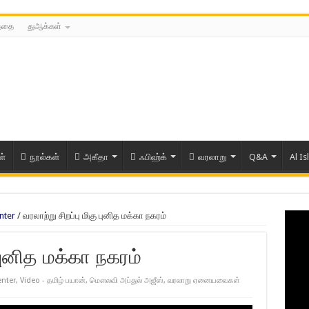
த்தை
துஆக்கள்
ள்
நூல்கள்
அகீதா
ஃபிஹ்க்
வரலாறு
Q&A
Al Is
nter
/
வரலாற்று சிறப்பு மிகு புனித மக்கா நகரம்
 புனித மக்கா நகரம்
enter
,
Video - தமிழ் பயான்
,
மௌலவி அப்துல் அஜீஸ்
,
வரலாறு ஏனையவைகள்
ரிய