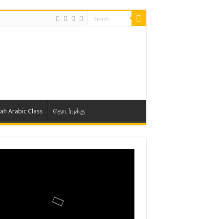
lah Arabic Class
தொடர்புக்கு
ாத் ஜும்ஆ தமிழாக்கம், Jamia Al