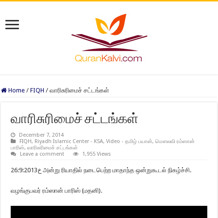
Home
/
FIQH
/
வாரிசுரிமைச் சட்டங்கள்
வாரிசுரிமைச் சட்டங்கள்
December 7, 2014
FIQH
,
Riyadh Islamic Center - KSA
,
Video - தமிழ் பயான்
,
மௌலவி ரம்ஸான்
பாரிஸ்
,
வாரிசுரிமைச் சட்டங்கள்
Leave a comment
1,955 Views
خ26:9:2013 அன்று ரியாதில் நடைபெற்ற மாதாந்த ஒன்றுகூடல் நிகழ்ச்சி.
வழங்குபவர் ரம்ஸான் பாரிஸ் (மதனி).