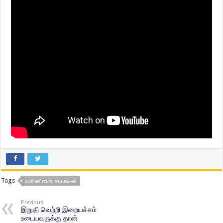
Tags
வாரிசுரிமைச் சட்டங்கள்
Previous
இறுதி வெற்றி இறையச்சம்
உடையவருக்கு தான்