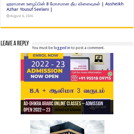
ஹராமான உழைப்பின் 8 மோசமான தீய விளைவுகள் | Assheikh
Azhar Yousuf Seelani |
August 6, 2026
Leave a Reply
You must be
logged in
to post a comment.
Ad-Dhikra Arabic Online Classes – Admission
ரியாத் ஜும்ஆ தமிழாக்கம், Jamia Al Hajiri
Open 2022 – 23
Ad-Dhikra Arabic Online Classes – BA Arabic
AD DHIKRA ARABIC COLLEGE ADMISSION
Masjid (Kuwait Masjid), Malaz, Riyadh