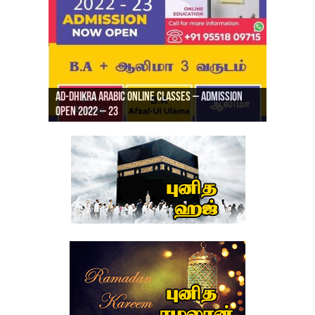
Ad-Dhikra Arabic Online Classes – Admission
ரியாத் ஜும்ஆ தமிழாக்கம், Jamia Al Hajiri
Open 2022 – 23
Ad-Dhikra Arabic Online Classes – BA Arabic
AD DHIKRA ARABIC COLLEGE ADMISSION
Masjid (Kuwait Masjid), Malaz, Riyadh