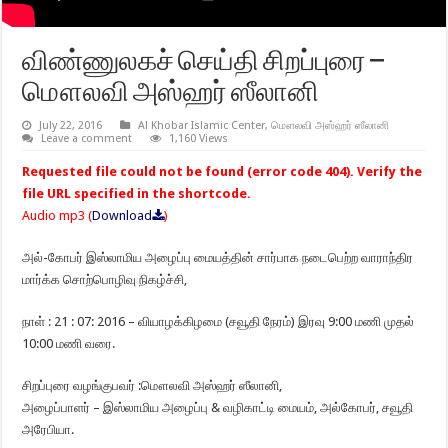
விண்ணுலகச் செய்தி சிறப்புரை –
மௌலவி அஸ்ஹர் ஸீலானி
July 22, 2016
Al Khobar Islamic Center
,
மௌலவி அஸ்ஹர் ஸீலானி
Leave a comment
1,160 Views
Requested file could not be found (error code 404). Verify the
file URL specified in the shortcode.
Audio mp3 (
Download
)
அல்-கோபர் இஸ்லாமிய அழைப்பு மையத்தின் சார்பாக நடைபெற்ற வாராந்திர
மார்க்க சொற்பொழிவு நிகழ்ச்சி,
நாள் : 21 : 07: 2016 – வியாழக்கிழமை (சவூதி நேரம்) இரவு 9:00 மணி முதல்
10:00 மணி வரை.
சிறப்புரை வழங்குபவர் :மௌலவி அஸ்ஹர் ஸீலானி,
அழைப்பாளர் – இஸ்லாமிய அழைப்பு & வழிகாட்டி மையம், அல்கோபர், சவூதி
அரேபியா.