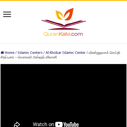
Home
/
Islamic Centers
/
Al Khobar Islamic Center
/
விண்ணுலகச் செய்தி
சிறப்புரை – மௌலவி அஸ்ஹர் ஸீலானி