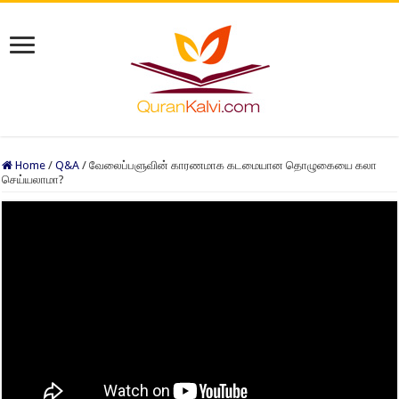
Home
/
Q&A
/
வேலைப்பளுவின் காரணமாக கடமையான தொழுகையை கலா
செய்யலாமா?