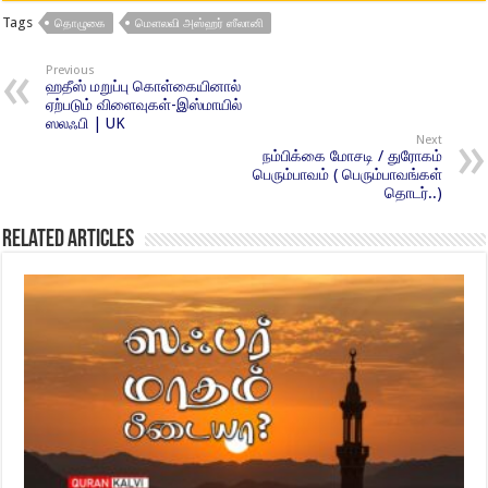
Tags
தொழுகை
மௌலவி அஸ்ஹர் ஸீலானி
Previous
ஹதீஸ் மறுப்பு கொள்கையினால்
ஏற்படும் விளைவுகள்-இஸ்மாயில்
ஸலஃபி | UK
Next
நம்பிக்கை மோசடி / துரோகம்
பெரும்பாவம் ( பெரும்பாவங்கள்
தொடர்..)
Related Articles