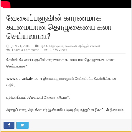
வேலைப்பளுவின் காரணமாக
கடமையான தொழுகையை கலா
செய்யலாமா?
July 21, 2016
Q&A
,
தொழுகை
,
மௌலவி அஸ்ஹர் ஸீலானி
Leave a comment
1,675 Views
கேள்வி :வேலைப்பளுவின் காரணமாக கடமையான தொழுகையை கலா
செய்யலாமா?
www.qurankalvi.com இணையதளம் மூலம் கேட்கப்பட்ட கேள்விக்கான
பதில்,
பதிலளிப்பவர்: மௌலவி அஸ்ஹர் ஸீலானி,
அழைப்பாளர், அல் கோபார் இஸ்லாமிய அழைப்பு மற்றும் வழிகாட்டல் நிலையம்.